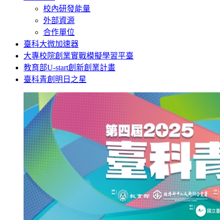
校內研發能量
外部資源
合作單位
臺科大微加速器
大專校院創業實戰模擬學習平臺
教育部U-start創新創業計畫
臺科青創明日之星