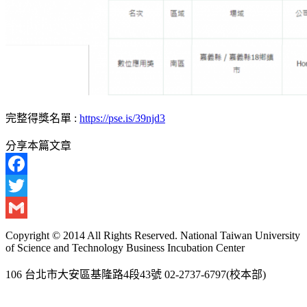
完整得獎名單 :
https://pse.is/39njd3
分享本篇文章
Facebook
Twitter
Gmail
Copyright © 2014 All Rights Reserved. National Taiwan University
of Science and Technology Business Incubation Center
106 台北市大安區基隆路4段43號 02-2737-6797(校本部)