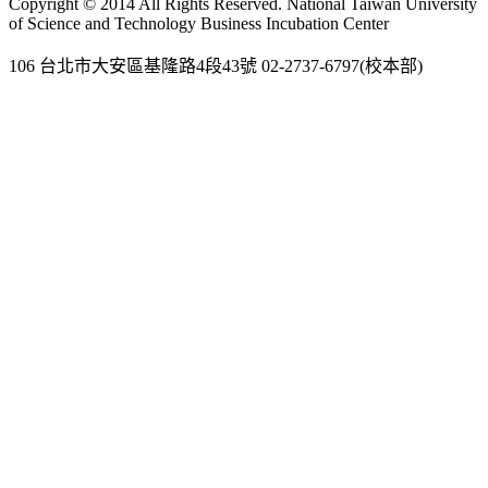
Copyright © 2014 All Rights Reserved. National Taiwan University
of Science and Technology Business Incubation Center
106 台北市大安區基隆路4段43號 02-2737-6797(校本部)