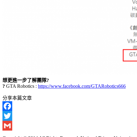
想更進一步了解團隊?
?
GTA Robotics :
https://www.facebook.com/GTARobotics666
分享本篇文章
Facebook
Twitter
Gmail