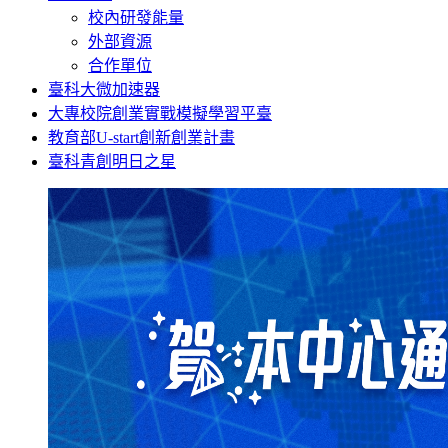
校內研發能量
外部資源
合作單位
臺科大微加速器
大專校院創業實戰模擬學習平臺
教育部U-start創新創業計畫
臺科青創明日之星