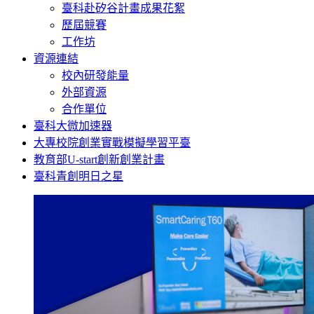
臺科赴矽谷計畫成果花絮
歷屆競賽
工作坊
資源連結
校內研發能量
外部資源
合作單位
臺科大微加速器
大專校院創業實戰模擬學習平臺
教育部U-start創新創業計畫
臺科青創明日之星