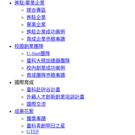
進駐/畢業企業
媒合專區
進駐企業
畢業企業
進駐企業成功案例
育成企業亮眼事蹟
校園創業團隊
U-Start團隊
臺科大微加速器團隊
校內創業成功案例
育成團隊亮眼事蹟
國際育成
臺科赴矽谷計畫
外籍人才創新創業培訓計畫
國際交流
成果花絮
獲獎事蹟
臺科青創明日之星
GTEP