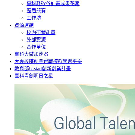
臺科赴矽谷計畫成果花絮
歷屆競賽
工作坊
資源連結
校內研發能量
外部資源
合作單位
臺科大微加速器
大專校院創業實戰模擬學習平臺
教育部U-start創新創業計畫
臺科青創明日之星