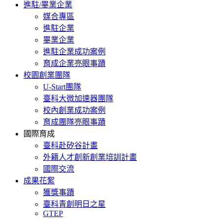
進駐/畢業企業
媒合專區
進駐企業
畢業企業
進駐企業成功案例
育成企業亮眼事蹟
校園創業團隊
U-Start團隊
臺科大微加速器團隊
校內創業成功案例
育成團隊亮眼事蹟
國際育成
臺科赴矽谷計畫
外籍人才創新創業培訓計畫
國際交流
成果花絮
獲獎事蹟
臺科青創明日之星
GTEP