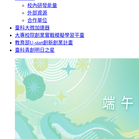
校內研發能量
外部資源
合作單位
臺科大微加速器
大專校院創業實戰模擬學習平臺
教育部U-start創新創業計畫
臺科青創明日之星