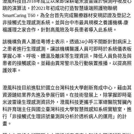
澄風科技自2018年成立以來即深耕毫米波雷達於偵測呼吸及心
跳的演算法，於2021年初成功打造智慧遠端照護物聯網
SmartCaring T60，為全台首先完成醫療器材安規認證及登記之
非接觸式生理感測系統。並與台中市最具規模之養護機構-康
福護理之家合作，針對高風險及年長患者導入此系統。
該機構負責人蕭佳粵博士表示，透過24小時不間斷針對病床上
之患者進行生理感測，讓該機構醫護人員可即時於系統儀表板
掌握心率、呼吸、體溫及離床等生理資訊，降低人員負荷及與
患者的接觸感染。並藉由異常警示及行動裝置推播，以提高照
護效率。
澄風科技目前進駐於國立台灣科技大學創新育成中心，藉由其
資源鏈結業界先進及參展行銷。在技術發展上，除掌握即時毫
米波雷達生理感測資訊外，澄風科技更攜手三軍總醫院腎臟內
科許育瑞主任與國立臺灣科技大學智慧微感知系統實驗室，進
行「非接觸式生理訊號量測與分析於透析病人的運用」的計
畫。