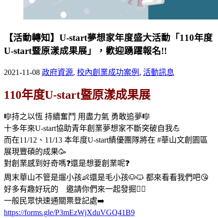
【活動轉知】U-start夢想家年度盛大活動「110年度
U-start暨原漾成果展」，歡迎踴躍報名!!
2021-11-08
政府資源
,
校內創業成功案例
,
活動訊息
110年度U-start暨原漾成果展
🎼持之以恆 持續奮鬥 用盡力氣 勇敢追夢🎼
十多年來U-start協助青年創業夢想家不斷突破自我💪
而在11/12、11/13 本年度U-start績優團隊將在 #華山文創園區
展現豐碩的成果🥳
對創業感到好奇嗎❓還是想要創業呢❓
周末華山不管是遛小孩👶還是毛小孩🐶🐱 都來看看我們吧😘
好多有趣好玩的 邀請你們來一起發掘🕵️‍♀
一般民眾快速通關票登記處➡️
https://forms.gle/P3mEzWjXduVGQ41B9