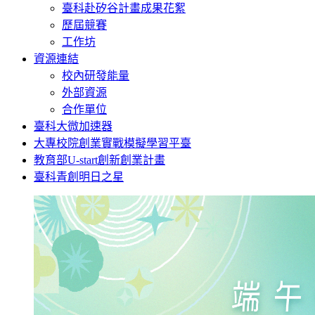
臺科赴矽谷計畫成果花絮
歷屆競賽
工作坊
資源連結
校內研發能量
外部資源
合作單位
臺科大微加速器
大專校院創業實戰模擬學習平臺
教育部U-start創新創業計畫
臺科青創明日之星