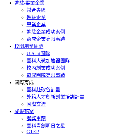
進駐/畢業企業
媒合專區
進駐企業
畢業企業
進駐企業成功案例
育成企業亮眼事蹟
校園創業團隊
U-Start團隊
臺科大微加速器團隊
校內創業成功案例
育成團隊亮眼事蹟
國際育成
臺科赴矽谷計畫
外籍人才創新創業培訓計畫
國際交流
成果花絮
獲獎事蹟
臺科青創明日之星
GTEP