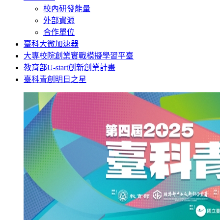
校內研發能量
外部資源
合作單位
臺科大微加速器
大專校院創業實戰模擬學習平臺
教育部U-start創新創業計畫
臺科青創明日之星