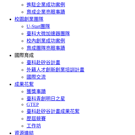
進駐企業成功案例
育成企業亮眼事蹟
校園創業團隊
U-Start團隊
臺科大微加速器團隊
校內創業成功案例
育成團隊亮眼事蹟
國際育成
臺科赴矽谷計畫
外籍人才創新創業培訓計畫
國際交流
成果花絮
獲獎事蹟
臺科青創明日之星
GTEP
臺科赴矽谷計畫成果花絮
歷屆競賽
工作坊
資源連結