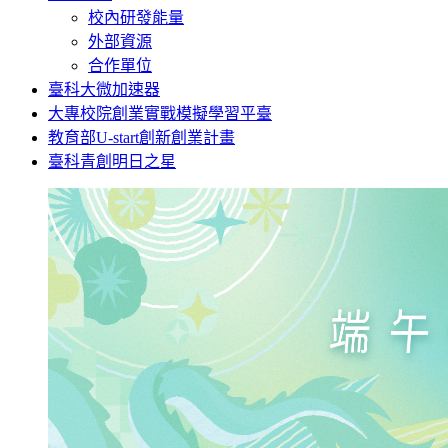
校內研發能量
外部資源
合作單位
臺科大微加速器
大專校院創業實戰模擬學習平臺
教育部U-start創新創業計畫
臺科青創明日之星