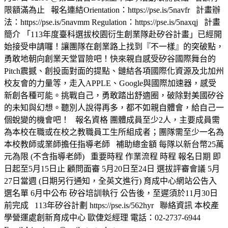
限額滿為止 報名連結Orientation：https://pse.is/5navfr 計畫辦
法：https://pse.is/5navmm Regulation：https://pse.is/5naxqj 計畫
簡介 「113年度臺科選拔校園衍生創業隊赴矽谷計畫」已經開
始接受申請囉！讓團隊在創業路上找到『不一樣』的突破點，
勇敢地朝向創業天堂冒險吧！快來親自感受矽谷國際舞台的
Pitch震撼、創投面對面的提點、鏈結各項國際化資源及北加州
校友會的力量等，走入APPLE、Google與國際加速器，感受
新創各種可能。挑戰自己，勇敢踏出舒適圈，破除對美國矽谷
的未知與幻想。聽別人說得再多，都不如親自體會，給自己一
個蛻變的機會吧！ 報名資格 團體成員至少2人，主要成員需
為本校在職或在校之教職員工生所組成者；團隊需至少一名為
本校教師或業師擔任指導老師 補助總金額 每隊以新台幣25萬
元為限 (不含指導老師) 重要時程 作業流程 時程 報名日期 即
日起至5月15日止 顧問面審 5月20日至24日 選拔評審會議 5月
27日當週 (日期另行通知，全英文進行) 育成中心網站公告入
選名單 6月中公布 矽谷培訓執行 公告後，至遲須於11月30日
前完成 113年矽谷計劃 https://pse.is/562hyr 聯絡資訊 本校產
學營運處創新育成中心 歐倢彣經理 電話：02-2737-6944