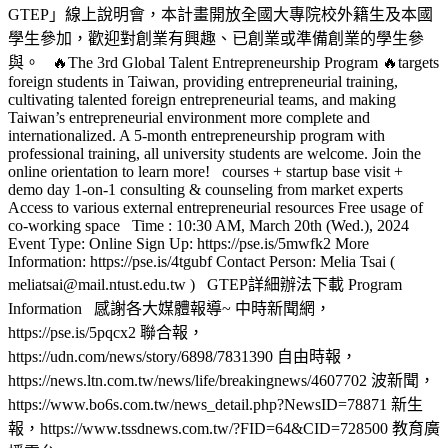
GTEP」線上說明會，本計畫開放全國大專院校外籍生及本國
學生參加，歡迎對創業有興趣、已創業或準備創業的學生參
與。 🔥The 3rd Global Talent Entrepreneurship Program 🔥targets
foreign students in Taiwan, providing entrepreneurial training,
cultivating talented foreign entrepreneurial teams, and making
Taiwan’s entrepreneurial environment more complete and
internationalized. A 5-month entrepreneurship program with
professional training, all university students are welcome. Join the
online orientation to learn more! courses + startup base visit +
demo day 1-on-1 consulting & counseling from market experts
Access to various external entrepreneurial resources Free usage of
co-working space Time : 10:30 AM, March 20th (Wed.), 2024
Event Type: Online Sign Up: https://pse.is/5mwfk2 More
Information: https://pse.is/4tgubf Contact Person: Melia Tsai (
meliatsai@mail.ntust.edu.tw ) GTEP詳細辦法下載 Program
Information 感謝各大媒體報導~ 中時新聞網，
https://pse.is/5pqcx2 聯合報，
https://udn.com/news/story/6898/7831390 自由時報，
https://news.ltn.com.tw/news/life/breakingnews/4607702 波新聞，
https://www.bo6s.com.tw/news_detail.php?NewsID=78871 新生
報，https://www.tssdnews.com.tw/?FID=64&CID=728500 教育廣