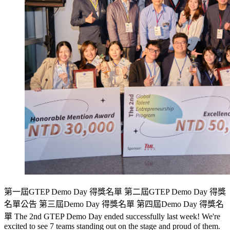
第一屆GTEP Demo Day 得獎名單 第二屆GTEP Demo Day 得獎
名單公告 第三屆Demo Day 得獎名單 第四屆Demo Day 得獎名
單 The 2nd GTEP Demo Day ended successfully last week! We're
excited to see 7 teams standing out on the stage and proud of them.