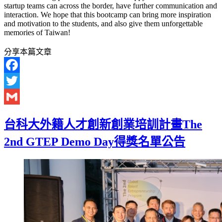
startup teams can across the border, have further communication and
interaction. We hope that this bootcamp can bring more inspiration
and motivation to the students, and also give them unforgettable
memories of Taiwan!
分享本篇文章
Facebook
Twitter
Gmail
台科大外籍人才創新創業培訓計畫The
2nd GTEP Demo Day得獎名單公告