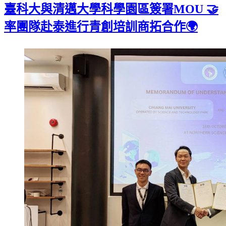
臺科大與清邁大學科學園區簽署MOU 🤝
率團隊赴泰進行青創培訓商拓合作🌍