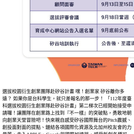
選拔校園衍生創業團隊赴矽谷計畫 嘿！創業家 矽谷離你多
遠？ 如果你是台科學生，就只差報名的那一步！ 「112年度臺
科選拔校園衍生創業隊赴矽谷計畫」第二梯次已經開始接受申
請囉！讓團隊在創業路上找到『不一樣』的突破點，勇敢地朝
向創業天堂冒險吧！快來親自感受矽谷國際舞台的Pitch震撼、
創投面對面的提點、鏈結各項國際化資源及北加州校友會的力