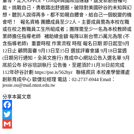
量等，走入APPLE、Google與國際加速器，感受新創各種可
能。挑戰自己，勇敢踏出舒適圈，破除對美國矽谷的未知與幻
想。聽別人說得再多，都不如親自體會，給自己一個蛻變的機
會吧！ 報名資格 團體成員至少2人，主要成員需為本校在職
或在校之教職員工生所組成者；團隊需至少一名為本校教師或
業師擔任指導老師 補助總金額 每隊以新台幣25萬元為限 (不
含指導老師) 重要時程 作業流程 時程 報名日期 即日起至9月
12日止 顧問面審 9月13日至15日 選拔評審會議 9月18日當週
(日期另行通知，全英文進行) 育成中心網站公告入選名單 9月
底前公布 矽谷培訓執行 公告後，至遲須於11月30日前完成
112年矽谷計劃 https://pse.is/562hyr 聯絡資訊 本校產學營運處
創新育成中心 歐倢彣經理 電話：02-2737-6944 Email：
jessie.ou@mail.ntust.edu.tw
分享本篇文章
Facebook
Twitter
Gmail