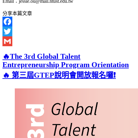
Email：jessie.ou@mail.ntust.edu.tw
分享本篇文章
Facebook
Twitter
Gmail
🔥The 3rd Global Talent
Entrepreneurship Program Orientation
🔥 第三屆GTEP說明會開放報名囉❗