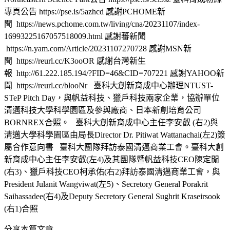
專頁公告 https://pse.is/5azhcd 感謝PCHOME新
聞 https://news.pchome.com.tw/living/cna/20231107/index-
16993225167057518009.html 感謝蕃新聞
https://n.yam.com/Article/20231107270728 感謝MSN新
聞 https://reurl.cc/K3ooOR 感謝台灣新生
報 http://61.222.185.194/?FID=46&CID=707221 感謝YAHOO新
聞 https://reurl.cc/blooNr 臺科大創新育成中心辦理NTUST-
STeP Pitch Day，與帆益科技、獵戶科技兩家企業，協辦單位
清邁科技大學科學園區及參與廠商、日本新創培育公司
BORNREX合照。 臺科大創新育成中心主任李安叡 (右2)與
清邁大學科學園區由局長Director Dr. Pitiwat Wattanachai(左2)簽
屬合作意向書 臺科大團隊拜訪泰國清邁商業工會。臺科大創
新育成中心主任李安叡(左4)及其團隊暨帆益科技CEO陳定閒
(右3)、獵戶科技CEO柯承佑(右2)拜訪泰國清邁商業工會，與
President Julanit Wangviwat(左5)、Secretory General Porakrit
Saihassadee(右4)及Deputy Secretory General Sughrit Kraseirsook
(右1)合照
分享本篇文章