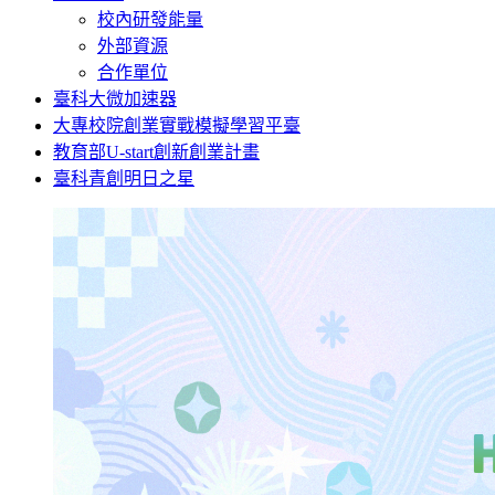
校內研發能量
外部資源
合作單位
臺科大微加速器
大專校院創業實戰模擬學習平臺
教育部U-start創新創業計畫
臺科青創明日之星