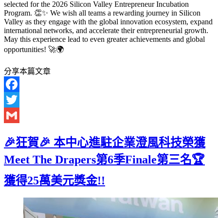
selected for the 2026 Silicon Valley Entrepreneur Incubation
Program. 👏✨ We wish all teams a rewarding journey in Silicon
Valley as they engage with the global innovation ecosystem, expand
international networks, and accelerate their entrepreneurial growth.
May this experience lead to even greater achievements and global
opportunities! 🚀🌍
分享本篇文章
Facebook
Twitter
Gmail
🎉狂賀🎉 本中心進駐企業澄風科技榮獲
Meet The Drapers第6季Finale第三名🏆
獲得25萬美元獎金!!