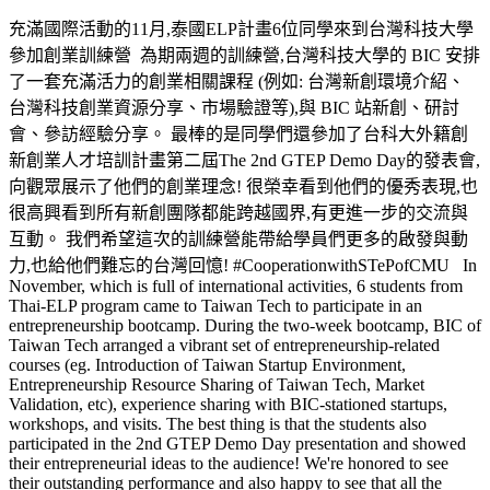
充滿國際活動的11月,泰國ELP計畫6位同學來到台灣科技大學
參加創業訓練營 為期兩週的訓練營,台灣科技大學的 BIC 安排
了一套充滿活力的創業相關課程 (例如: 台灣新創環境介紹、
台灣科技創業資源分享、市場驗證等),與 BIC 站新創、研討
會、參訪經驗分享。 最棒的是同學們還參加了台科大外籍創
新創業人才培訓計畫第二屆The 2nd GTEP Demo Day的發表會,
向觀眾展示了他們的創業理念! 很榮幸看到他們的優秀表現,也
很高興看到所有新創團隊都能跨越國界,有更進一步的交流與
互動。 我們希望這次的訓練營能帶給學員們更多的啟發與動
力,也給他們難忘的台灣回憶! #CooperationwithSTePofCMU In
November, which is full of international activities, 6 students from
Thai-ELP program came to Taiwan Tech to participate in an
entrepreneurship bootcamp. During the two-week bootcamp, BIC of
Taiwan Tech arranged a vibrant set of entrepreneurship-related
courses (eg. Introduction of Taiwan Startup Environment,
Entrepreneurship Resource Sharing of Taiwan Tech, Market
Validation, etc), experience sharing with BIC-stationed startups,
workshops, and visits. The best thing is that the students also
participated in the 2nd GTEP Demo Day presentation and showed
their entrepreneurial ideas to the audience! We're honored to see
their outstanding performance and also happy to see that all the