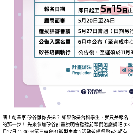
嘿！創業家 矽谷離你多遠？ 如果你是台科學生，就只差報名
的那一步！ 先來參加矽谷計畫說明會聽聽前輩們怎麼說吧 (03
月27日 12:00 @第三宿舍B1微型車庫 ) 活動敬備餐點●名額有