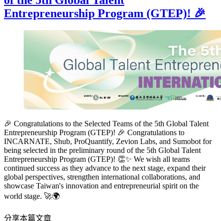
of the 5th Global Talent
Entrepreneurship Program (GTEP)! 🎉
🎉 Congratulations to the Selected Teams of the 5th Global Talent
Entrepreneurship Program (GTEP)! 🎉 Congratulations to
INCARNATE, Shub, ProQuantify, Zevion Labs, and Sumobot for
being selected in the preliminary round of the 5th Global Talent
Entrepreneurship Program (GTEP)! 👏✨ We wish all teams
continued success as they advance to the next stage, expand their
global perspectives, strengthen international collaborations, and
showcase Taiwan's innovation and entrepreneurial spirit on the
world stage. 🚀🌍
分享本篇文章