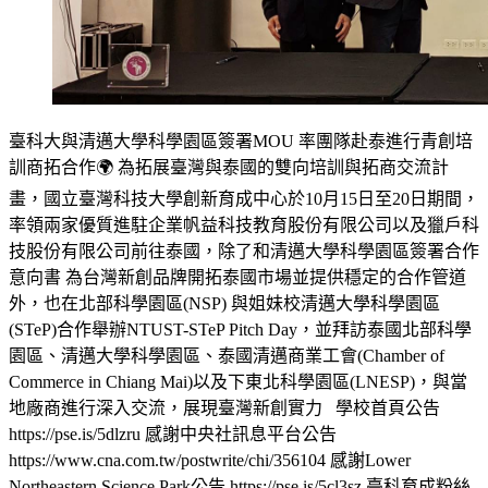
臺科大與清邁大學科學園區簽署MOU 率團隊赴泰進行青創培
訓商拓合作🌍 為拓展臺灣與泰國的雙向培訓與拓商交流計
畫，國立臺灣科技大學創新育成中心於10月15日至20日期間，
率領兩家優質進駐企業帆益科技教育股份有限公司以及獵戶科
技股份有限公司前往泰國，除了和清邁大學科學園區簽署合作
意向書 為台灣新創品牌開拓泰國市場並提供穩定的合作管道
外，也在北部科學園區(NSP) 與姐妹校清邁大學科學園區
(STeP)合作舉辦NTUST-STeP Pitch Day，並拜訪泰國北部科學
園區、清邁大學科學園區、泰國清邁商業工會(Chamber of
Commerce in Chiang Mai)以及下東北科學園區(LNESP)，與當
地廠商進行深入交流，展現臺灣新創實力 學校首頁公告
https://pse.is/5dlzru 感謝中央社訊息平台公告
https://www.cna.com.tw/postwrite/chi/356104 感謝Lower
Northeastern Science Park公告 https://pse.is/5cl3sz 臺科育成粉絲