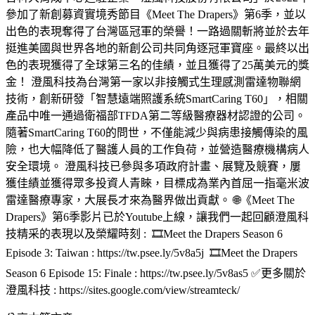
參加了新創募資實境秀節目《Meet The Drapers》第6季，並以
出色的表現奪得了台灣區冠軍的榮譽！一路過關斬將並於去年
挺進美國與世界各地的新創公司共同角逐冠軍寶座。最終以出
色的表現獲得了全球第三名的佳績，並且獲得了25萬美元的獎
金！ 澄風科技為台灣第一家以非接觸式生理感測雷達物聯網
技術，創新研發「智慧遠端照護系統SmartCaring T60」，相關
產品中唯一通過衛福部TFDA第二等級醫療器材認證的公司。
隨著SmartCaring T60的問世，不僅能減少與病患接觸傳染的風
險，也大幅降低了醫護人員的工作負荷，並營造醫療機構病人
安全環境。 澄風科技已參與多項政府計畫、展覽及競賽，屢
獲佳績並獲得眾多投資人青睞，目標成為業內首屈一指毫米波
雷達醫療專家，大展長才來為醫界做出貢獻。 🌐《Meet The
Drapers》第6季影片已於Youtube上線，讓我們一起回顧澄風科
技精采的表現以及榮耀時刻 : 🎞️Meet the Drapers Season 6
Episode 3: Taiwan : https://tw.psee.ly/5v8a5j 🎞️Meet the Drapers
Season 6 Episode 15: Finale : https://tw.psee.ly/5v8as5 ✅更多關於
澄風科技 : https://sites.google.com/view/streamteck/