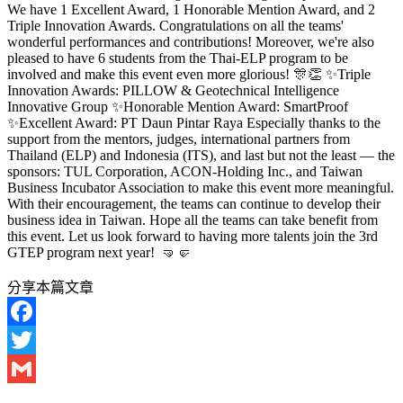
We have 1 Excellent Award, 1 Honorable Mention Award, and 2
Triple Innovation Awards. Congratulations on all the teams'
wonderful performances and contributions! Moreover, we're also
pleased to have 6 students from the Thai-ELP program to be
involved and make this event even more glorious! 🎊👏 ✨Triple
Innovation Awards: PILLOW & Geotechnical Intelligence
Innovative Group ✨Honorable Mention Award: SmartProof
✨Excellent Award: PT Daun Pintar Raya Especially thanks to the
support from the mentors, judges, international partners from
Thailand (ELP) and Indonesia (ITS), and last but not the least — the
sponsors: TUL Corporation, ACON-Holding Inc., and Taiwan
Business Incubator Association to make this event more meaningful.
With their encouragement, the teams can continue to develop their
business idea in Taiwan. Hope all the teams can take benefit from
this event. Let us look forward to having more talents join the 3rd
GTEP program next year! 🤜🤛
分享本篇文章
Facebook
Twitter
Gmail