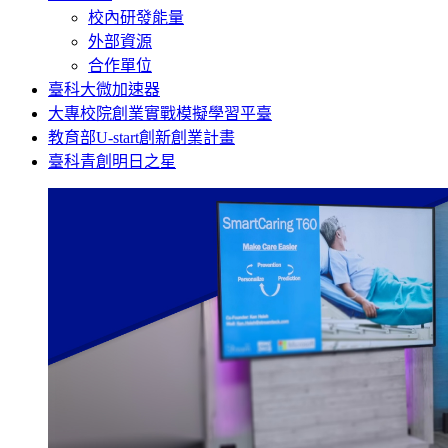
校內研發能量
外部資源
合作單位
臺科大微加速器
大專校院創業實戰模擬學習平臺
教育部U-start創新創業計畫
臺科青創明日之星