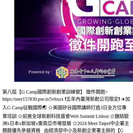
第八屆【G Camp國際創新創業訓練營】 徵件開跑>
https://user157830.pse.is/5vhxzx ❗五年內臺灣新創公司限定❗ ✈️加
入G Camp征戰國際🌏 ☆美國矽谷國際講師打造3日全方位專
業培訓 ☆前進全球新創科技盛會Web Summit Lisbon ☆鏈結歐
洲x日本x新加坡x東南亞市場發展 ☆2024 Meet Taipei中企署主
題館優先參展資格 由經濟部中小及新創企業署主辦的【G