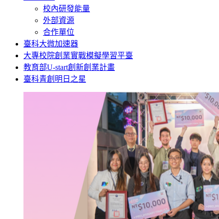
校內研發能量
外部資源
合作單位
臺科大微加速器
大專校院創業實戰模擬學習平臺
教育部U-start創新創業計畫
臺科青創明日之星