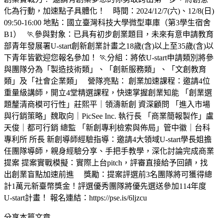
化為行動，加速點子具體化！ 時間：2024/12/7(六)、12/8(日)
09:50-16:00 地點：國立臺灣科技大學微型車庫（第3學生宿舍
B1） 🏃‍參與對象：已具有初步創業題目，未來有意申請教育
部青年發展署U-start創新創業計畫之18歲(含)以上至35歲(含)以
下青年皆歡迎您報名參加！ 🏃‍分組：將依U-start申請類別將參
與團隊分為「製造技術類」、「創新服務類」、「文創教育
類」及「社會企業類」 營隊亮點： 創業加速課程：邀請4位
重量級講師，開立4堂精選課程，快速掌握創業知能 「創業選
題釐清商模可行性」莊熙平｜領濤新創 資深顧問 「進入市場
與行銷策略」魏取向｜PicSee Inc. 執行長 「商業簡報製作」盧
天俊｜都可行銷 總監 「新創專利檢索與佈局」管中徽｜台科
專利所 所長 新創導師經驗指導：邀請4大領域U-start學長姐擔
任團隊導師，親身經驗分享、手把手教學，深化討論完成商業
提案 提案實戰模擬：實際上台pitch，評審直接給予回饋，找
出創業盲點加速前進 獎勵：提案評選前3名團隊將可獲得總
計1萬元新臺幣獎金！評選優秀團隊將優先選送參加114年度
U-start計畫！ 報名連結：https://pse.is/6ljzcu
分享本篇文章