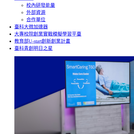
校內研發能量
外部資源
合作單位
臺科大微加速器
大專校院創業實戰模擬學習平臺
教育部U-start創新創業計畫
臺科青創明日之星