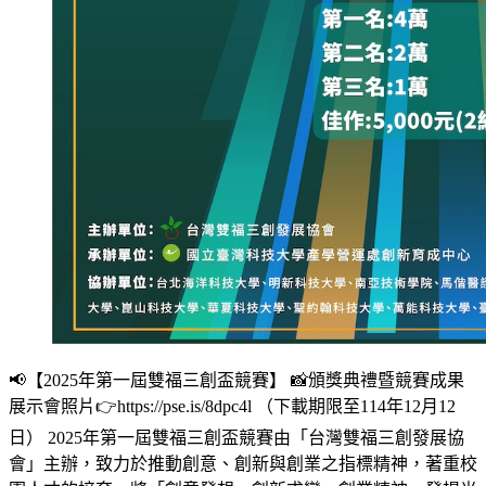
📢【2025年第一屆雙福三創盃競賽】 📸頒獎典禮暨競賽成果
展示會照片👉https://pse.is/8dpc4l （下載期限至114年12月12
日） 2025年第一屆雙福三創盃競賽由「台灣雙福三創發展協
會」主辦，致力於推動創意、創新與創業之指標精神，著重校