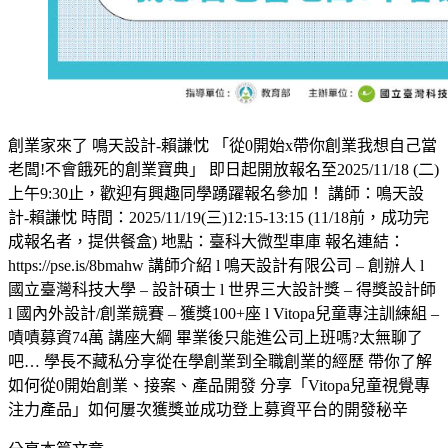
創業家來了 鳴天設計-賴謙忱 「從0開始x帶你創業我想自己當
老闆!不會餓死的創業寶典」 即日起開放報名至2025/11/18 (二)
上午9:30止，歡迎有興趣同學踴躍報名參加！ 講師：鳴天設
計-賴謙忱 時間：2025/11/19(三)12:15-13:15 (11/18前，成功完
成報名者，提供餐盒) 地點：臺科大微型車庫 報名連結：
https://pse.is/8bmahw 講師介紹 l 鳴天設計有限公司 – 創辦人 l
國立臺灣科技大學 – 設計碩士 l 世界三大設計獎 – 得獎設計師
l 國內外設計/創業競賽 – 獲獎100+座 l Vitopa兒童專注訓練組 –
嘖嘖募資74萬 講座大綱 畢業後只能進公司上班嗎?太無聊了
吧… 學長不藏私分享從在學創業到全職創業的經歷 帶你了解
如何從0開始創業、接案、產品開發 分享「Vitopa兒童視覺專
注力產品」如何屢次獲獎並成功登上募資平台的開發秘辛