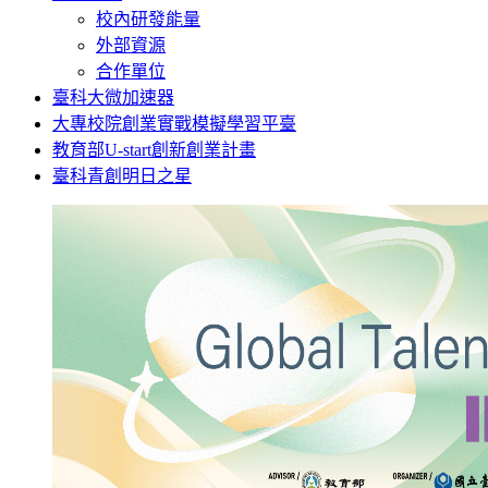
校內研發能量
外部資源
合作單位
臺科大微加速器
大專校院創業實戰模擬學習平臺
教育部U-start創新創業計畫
臺科青創明日之星