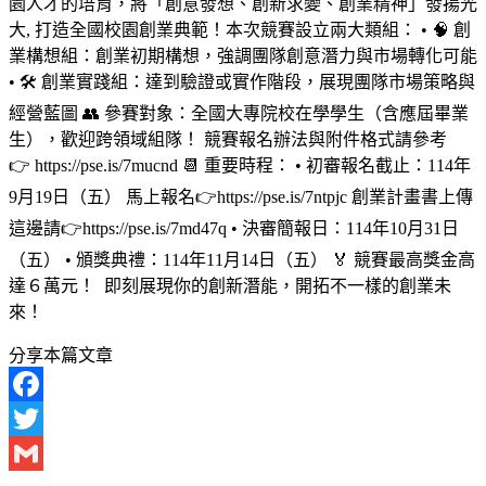
園人才的培育，將「創意發想、創新求變、創業精神」發揚光
大, 打造全國校園創業典範！本次競賽設立兩大類組： • 🧠 創
業構想組：創業初期構想，強調團隊創意潛力與市場轉化可能
• 🛠 創業實踐組：達到驗證或實作階段，展現團隊市場策略與
經營藍圖 👥 參賽對象：全國大專院校在學學生（含應屆畢業
生），歡迎跨領域組隊！ 競賽報名辦法與附件格式請參考
👉 https://pse.is/7mucnd 📆 重要時程： • 初審報名截止：114年
9月19日（五） 馬上報名👉https://pse.is/7ntpjc 創業計畫書上傳
這邊請👉https://pse.is/7md47q • 決審簡報日：114年10月31日
（五） • 頒獎典禮：114年11月14日（五） 🏅 競賽最高獎金高
達６萬元！ 即刻展現你的創新潛能，開拓不一樣的創業未
來！
分享本篇文章
Facebook
Twitter