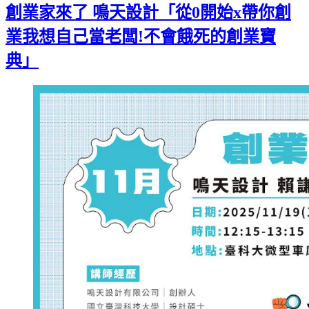
創業家來了 鳴天設計「從0開始x帶你創
業我想自己當老闆!不會餓死的創業寶
典」