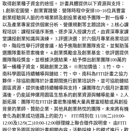
取得創業種子資金的途徑。 計畫具體提供以下資源與支持：
1.創新宏圖營、創業實踐營：營隊時程中安排10~16位具豐富
創業經驗與人脈的市場業師及創投業者給予團隊一對一指導，
以及產業專家提供個案分析、營運規劃等主題諮詢。 2.核心課
程培訓：課程採循序漸進、逐步深入授課方式，由資深專家課
堂講授創業知識與演練。 3.評選決選：於六個月專業商業培訓
中，階段性舉行評選會議，給予進階創業團隊肯定，並幫助落
選團隊重新思索機會。 4.創業獎勵金及創業基金：依評選提供
團隊階段獎金，並根據決選結果，給予傑出創業團隊100萬的
第一桶種子資金，開啟創業之路。 ※附加價值： 1.竹、中、
南科學園區持續輔導與鏈結：竹、中、南科為FITI計畫之協力
夥伴，除協助團隊於計畫期間進行創業培訓外，並可協助鏈結
園區資源，提供後續持續輔導與支持，讓團隊在六個月計畫期
滿後，仍能延伸運用園區生態系的創業資源與輔導能量。 2.人
脈拓展：團隊可在FITI計畫密集接觸大量具豐富經驗或具創投
背景的業師、贊助企業、其他具創業熱忱的團隊，未來將有機
會化為創業成功道路上的助力。 FITI特別在 11/18(二)10:00-
12:00及12/9(二)10:00-12:00辦理線上聯合徵件說明會， 由FITI
辦公室及園區說明計畫相關內容，活動採線上的模式進行，歡