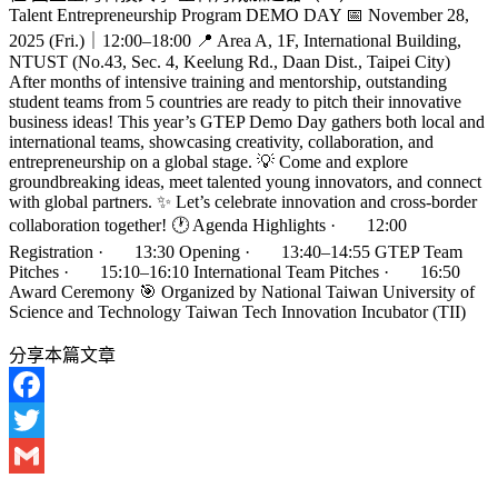
Talent Entrepreneurship Program DEMO DAY 📅 November 28,
2025 (Fri.)｜12:00–18:00 📍 Area A, 1F, International Building,
NTUST (No.43, Sec. 4, Keelung Rd., Daan Dist., Taipei City)
After months of intensive training and mentorship, outstanding
student teams from 5 countries are ready to pitch their innovative
business ideas! This year’s GTEP Demo Day gathers both local and
international teams, showcasing creativity, collaboration, and
entrepreneurship on a global stage. 💡 Come and explore
groundbreaking ideas, meet talented young innovators, and connect
with global partners. ✨ Let’s celebrate innovation and cross-border
collaboration together! 🕐 Agenda Highlights · 12:00
Registration · 13:30 Opening · 13:40–14:55 GTEP Team
Pitches · 15:10–16:10 International Team Pitches · 16:50
Award Ceremony 🎯 Organized by National Taiwan University of
Science and Technology Taiwan Tech Innovation Incubator (TII)
分享本篇文章
Facebook
Twitter
Gmail