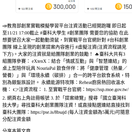
📣教育部創業實戰模擬學習平台注資活動已經開跑囉 即日起
至11/21 17:00截止 #臺科大學生 #創業團隊 需要您的協助 在此
想要號召大家一起動動滑鼠，到實戰平台官網針對 #台科創業
團隊 線上呈現的創業提案內容進行 #虛擬注資(注資流程請見
下方)。大家的注資就是給團隊創業的鼓勵！ 🔥臺科大共有3
組團隊參賽： eXtenX：結合「情感互動」與「智慧連結」的
桌上型陪伴玩具 NouriaPal 飲食伴伴：將「健康管理（熱量／
營養）」與「環境永續（碳排）」合一的跨平台飲食系統，特
別為銀髮族設計。 永續能源特攻隊：Reheat廚房熱回收溫水
機： 👉注資流程： 1. 至實戰平台官網：https://ssp.moe.gov.tw/
2. 網頁右上角註冊帳號 3. 於「提案總覽」搜尋「國立臺灣科
技大學」尋找臺科大創業團隊注資！或直接點選連結直接找到
臺科大團隊：https://pse.is/8bsajd (每人注資金額為5萬元)可隨意
分配注資金額
分享本篇文章