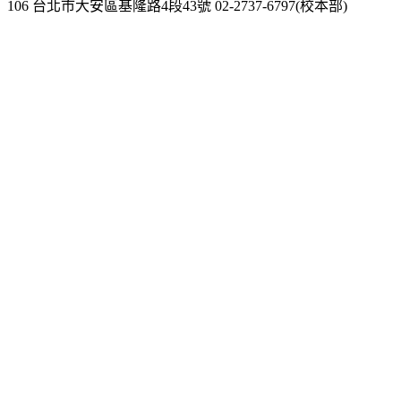
106 台北市大安區基隆路4段43號 02-2737-6797(校本部)