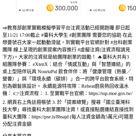
📣教育部創業實戰模擬學習平台注資活動已經開跑囉 即日起
至11/21 17:00截止 #臺科大學生 #創業團隊 需要您的協助 在此
想要號召大家一起動動滑鼠，到實戰平台官網針對 #台科創業
團隊 線上呈現的創業提案內容進行 #虛擬注資(注資流程請見
下方)。大家的注資就是給團隊創業的鼓勵！ 🔥臺科大共有3
組團隊參賽： eXtenX：結合「情感互動」與「智慧連結」的
桌上型陪伴玩具 NouriaPal 飲食伴伴：將「健康管理（熱量／
營養）」與「環境永續（碳排）」合一的跨平台飲食系統，特
別為銀髮族設計。 永續能源特攻隊：Reheat廚房熱回收溫水
機： 👉注資流程： 1. 至實戰平台官網：https://ssp.moe.gov.tw/
2. 網頁右上角註冊帳號 3. 於「提案總覽」搜尋「國立臺灣科
技大學」尋找臺科大創業團隊注資！或直接點選連結直接找到
臺科大團隊：https://pse.is/8bsajd (每人注資金額為5萬元)可隨意
分配注資金額