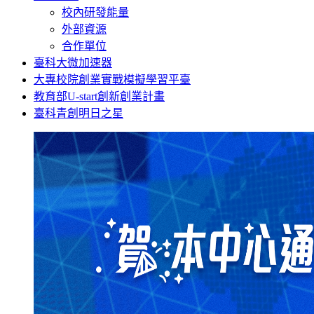
校內研發能量
外部資源
合作單位
臺科大微加速器
大專校院創業實戰模擬學習平臺
教育部U-start創新創業計畫
臺科青創明日之星