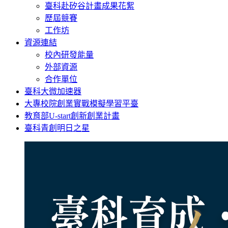
臺科赴矽谷計畫成果花絮
歷屆競賽
工作坊
資源連結
校內研發能量
外部資源
合作單位
臺科大微加速器
大專校院創業實戰模擬學習平臺
教育部U-start創新創業計畫
臺科青創明日之星