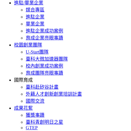
進駐/畢業企業
媒合專區
進駐企業
畢業企業
進駐企業成功案例
育成企業亮眼事蹟
校園創業團隊
U-Start團隊
臺科大微加速器團隊
校內創業成功案例
育成團隊亮眼事蹟
國際育成
臺科赴矽谷計畫
外籍人才創新創業培訓計畫
國際交流
成果花絮
獲獎事蹟
臺科青創明日之星
GTEP