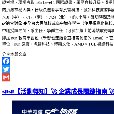
證考場，現場考取 n8n Level 1 國際證書，履歷直接升級。 
的頂級神秘大獎，晉級決選者享有虎智科技、撼訊科技實習與面試綠色通道
7/18（中）、7/17（南）、7/24（北），約6小時，確切時間及
✔️適合對象 ◆全台大專院校或高中職在學生（使用視覺化拖拉工具
中職授課老師、系主任、學群主任（可參加線上前哨站取得專屬校園推薦碼）。
即送 n8n 教育學習包（學習包連結會直接寄到您的 Email）* 官方
單位：n8n 原廠、虎智科技、博碩文化、AMD × TUL 撼訊科技、Z
分享本篇文章
Facebook
Twitter
Gmail
📣📣【活動轉知】🚀 企業成長關鍵指南 