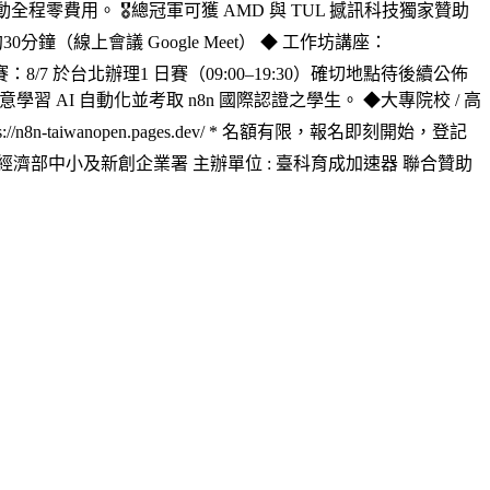
全程零費用。 🎖️總冠軍可獲 AMD 與 TUL 撼訊科技獨家贊助
（線上會議 Google Meet） ◆ 工作坊講座：
/7 於台北辦理1 日賽（09:00–19:30）確切地點待後續公佈
AI 自動化並考取 n8n 國際認證之學生。 ◆大專院校 / 高
wanopen.pages.dev/ * 名額有限，報名即刻開始，登記
單位 : 經濟部中小及新創企業署 主辦單位 : 臺科育成加速器 聯合贊助