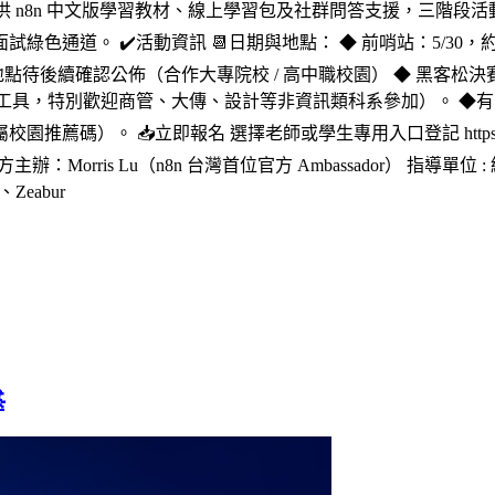
🎖️提供 n8n 中文版學習教材、線上學習包及社群問答支援，三階段活動
。 ✔️活動資訊 📆日期與地點： ◆ 前哨站：5/30，約30分鐘
地點待後續確認公佈（合作大專院校 / 高中職校園） ◆ 黑客松決賽：8
，特別歡迎商管、大傳、設計等非資訊類科系參加）。 ◆有意學習 
 📥立即報名 選擇老師或學生專用入口登記 https://n8n-tai
主辦：Morris Lu（n8n 台灣首位官方 Ambassador） 指導
eabur
