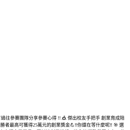
有過往參賽團隊分享參賽心得 !! 🎪 傑出校友手把手 創業育成陪
最高可獲得25萬元的創業獎金💪‼️你還在等什麼呢‼️ 🎯 選