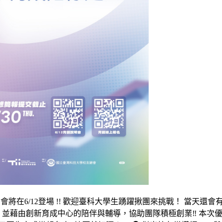
明會將在6/12登場 !! 歡迎臺科大學生踴躍揪團來挑戰！ 當天還會
，並藉由創新育成中心的陪伴與輔導，協助團隊積極創業‼️ 本次優勝者