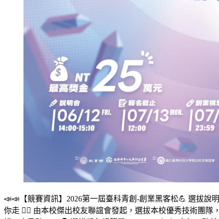
📣📣【競賽資訊】2026第一屆臺科青創-創業黑客松💪 選拔說
你走 🤹‍♀️ 由本校傑出校友聯誼會發起，選拔本校優秀技術團隊