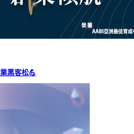
創業黑客松💪