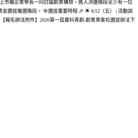
👫：與上市櫃企業學長一同討論創業構想，進入決選階段至少有一位
選階段。 🎯選拔重要時程 🎉 🌟 6/12（五） | 活動說
s://pse.is/96259a 【報名辦法附件】2026第一屆臺科青創-創業黑客松選拔辦法下