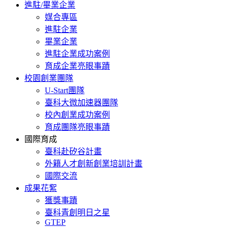
進駐/畢業企業
媒合專區
進駐企業
畢業企業
進駐企業成功案例
育成企業亮眼事蹟
校園創業團隊
U-Start團隊
臺科大微加速器團隊
校內創業成功案例
育成團隊亮眼事蹟
國際育成
臺科赴矽谷計畫
外籍人才創新創業培訓計畫
國際交流
成果花絮
獲獎事蹟
臺科青創明日之星
GTEP