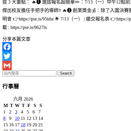
拔 3 大重點： 🔥❶ 選拔報名超簡單✏️：7/13（一）中
傑出校友擔任手把手的導師‼️ 🔥❸ 創業獎金💰：除了入圍決賽團
明會 👉https://pse.is/95tdst 🌟 7/13（一） | 繳交報名表 
載 : https://pse.is/9627lx
分享本篇文章
Facebook
Twitter
Gmail
行事曆
六月 2026
M
T
W
T
F
S
S
1
2
3
4
5
6
7
8
9
10
11
12
13
14
15
16
17
18
19
20
21