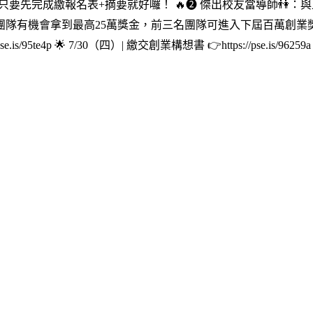
午12點前只要先完成繳報名表+摘要就好囉！ 🔥❷ 傑出校友當導師
隊有機會拿到最高25萬獎金，前三名團隊可進入下屆百萬創業獎金選拔複
https://pse.is/95te4p 🌟 7/30（四）| 繳交創業構想書 👉http