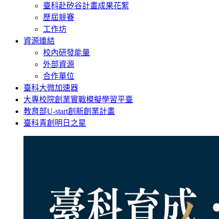
臺科赴矽谷計畫成果花絮
歷屆競賽
工作坊
資源連結
校內研發能量
外部資源
合作單位
臺科大微加速器
大專校院創業實戰模擬學習平臺
教育部U-start創新創業計畫
臺科青創明日之星