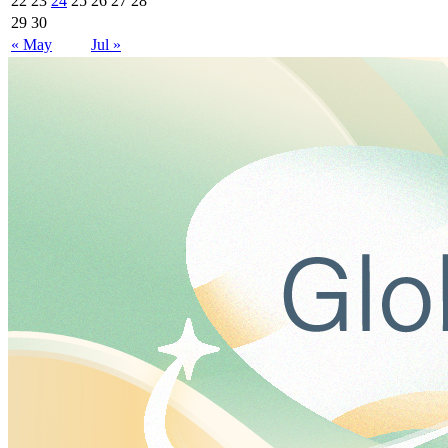
22
23
24
25
26
27
28
29
30
« May
Jul »