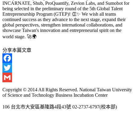
INCARNATE, Shub, ProQuantify, Zevion Labs, and Sumobot for
being selected in the preliminary round of the 5th Global Talent
Entrepreneurship Program (GTEP)! 👏✨ We wish all teams
continued success as they advance to the next stage, expand their
global perspectives, strengthen international collaborations, and
showcase Taiwan's innovation and entrepreneurial spirit on the
world stage. 🚀🌍
分享本篇文章
Facebook
Twitter
Gmail
Copyright © 2014 All Rights Reserved. National Taiwan University
of Science and Technology Business Incubation Center
106 台北市大安區基隆路4段43號 02-2737-6797(校本部)