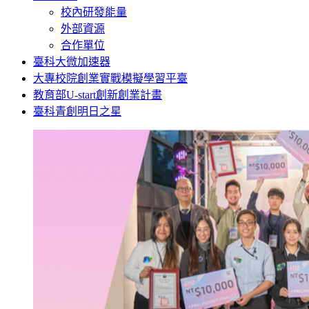
校內研發能量
外部資源
合作單位
臺科大微加速器
大專校院創業實戰模擬學習平臺
教育部U-start創新創業計畫
臺科青創明日之星