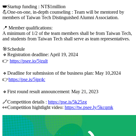
👑Startup funding : NT$1million
💪One-on-one, in-depth counseling : Team will be mentored by
members of Taiwan Tech Distinguished Alumni Association.
📍 Member qualifications:
A minimum of 1/2 of the team members shall be from Taiwan Tech,
and students from Taiwan Tech shall serve as team representatives.
🎯Schedule
🔹Registration deadline: April 19, 2024
👉
https://psee.io/5jzult
🔹Deadline for submission of the business plan: May 10,2024
👉
https://pse.is/5jpr4c
🔹First round result announcement: May 21, 2023
🔗Competition details :
https://pse.is/5k25zg
👀Competition hightlight video:
https://tw.psee.ly/5kcqmk