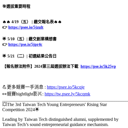
🎯選拔重要時程
🔥🔥 4/19（五） | 繳交報名表🔥🔥
👉
https://psee.io/5jzult
🌟 5/10（五）| 繳交創業構想書
👉
https://pse.is/5jpr4c
🌟 5/21（二）| 初選結果公告日
【報名辦法附件】2024第三屆選拔辦法下載
https://pse.is/5k25yp
💪更多競賽一手消息 :
https://psee.io/5kcqje
👀競賽hightlight影片:
https://tw.psee.ly/5kcqmk
_______________________________________________________
💥The 3rd Taiwan Tech Young Entrepreneurs' Rising Star
Competition 2024🌟
Leading by Taiwan Tech distinguished alumni, supplemented by
Taiwan Tech’s sound entrepreneurial guidance mechanism.