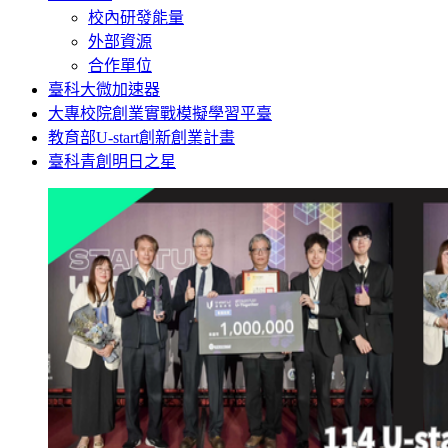
校內研發能量
外部資源
合作單位
臺科大微加速器
大專校院創業實戰模擬學習平臺
教育部U-start創新創業計畫
臺科青創明日之星