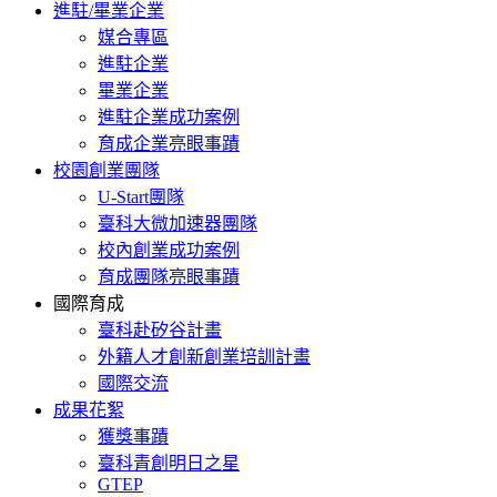
進駐/畢業企業
媒合專區
進駐企業
畢業企業
進駐企業成功案例
育成企業亮眼事蹟
校園創業團隊
U-Start團隊
臺科大微加速器團隊
校內創業成功案例
育成團隊亮眼事蹟
國際育成
臺科赴矽谷計畫
外籍人才創新創業培訓計畫
國際交流
成果花絮
獲獎事蹟
臺科青創明日之星
GTEP