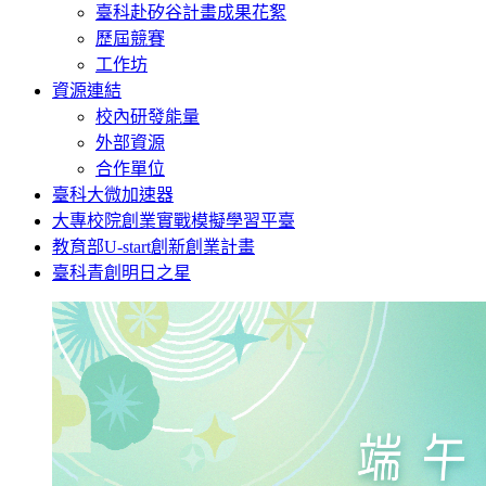
臺科赴矽谷計畫成果花絮
歷屆競賽
工作坊
資源連結
校內研發能量
外部資源
合作單位
臺科大微加速器
大專校院創業實戰模擬學習平臺
教育部U-start創新創業計畫
臺科青創明日之星