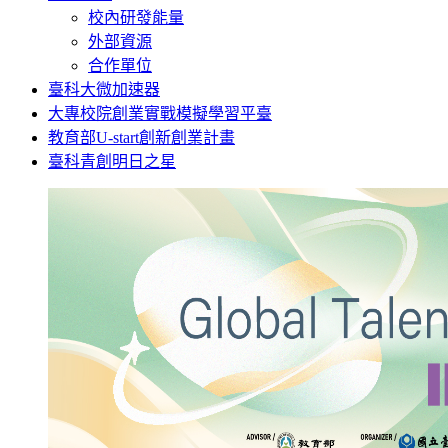
校內研發能量
外部資源
合作單位
臺科大微加速器
大專校院創業實戰模擬學習平臺
教育部U-start創新創業計畫
臺科青創明日之星