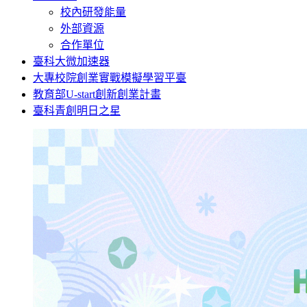
校內研發能量
外部資源
合作單位
臺科大微加速器
大專校院創業實戰模擬學習平臺
教育部U-start創新創業計畫
臺科青創明日之星