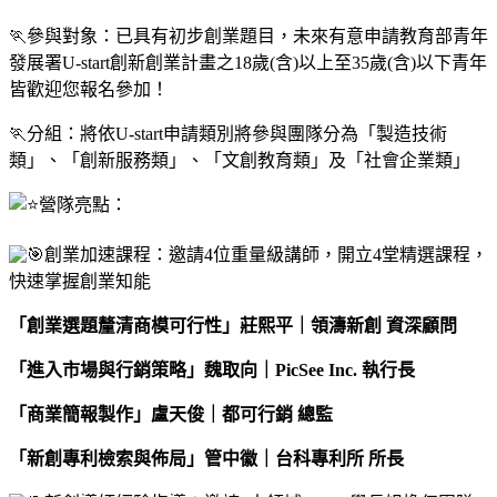
🏃‍參與對象：已具有初步創業題目，未來有意申請教育部青年
發展署U-start創新創業計畫之18歲(含)以上至35歲(含)以下青年
皆歡迎您報名參加！
🏃‍分組：將依U-start申請類別將參與團隊分為「製造技術
類」、「創新服務類」、「文創教育類」及「社會企業類」
營隊亮點：
創業加速課程：邀請4位重量級講師，開立4堂精選課程，
快速掌握創業知能
「創業選題釐清商模可行性」莊熙平｜領濤新創 資深顧問
「進入市場與行銷策略」魏取向｜PicSee Inc. 執行長
「商業簡報製作」盧天俊｜都可行銷 總監
「新創專利檢索與佈局」管中徽｜台科專利所 所長