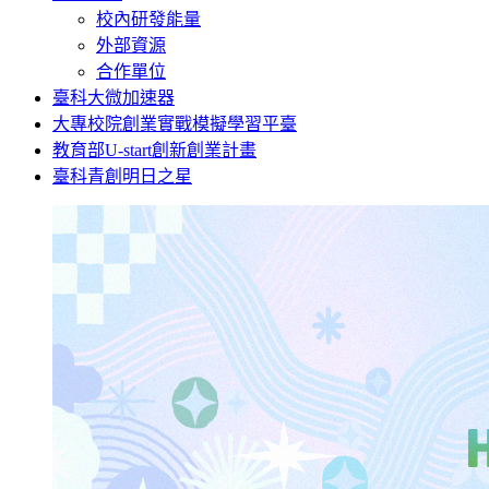
校內研發能量
外部資源
合作單位
臺科大微加速器
大專校院創業實戰模擬學習平臺
教育部U-start創新創業計畫
臺科青創明日之星