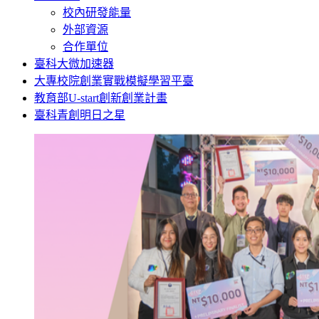
校內研發能量
外部資源
合作單位
臺科大微加速器
大專校院創業實戰模擬學習平臺
教育部U-start創新創業計畫
臺科青創明日之星