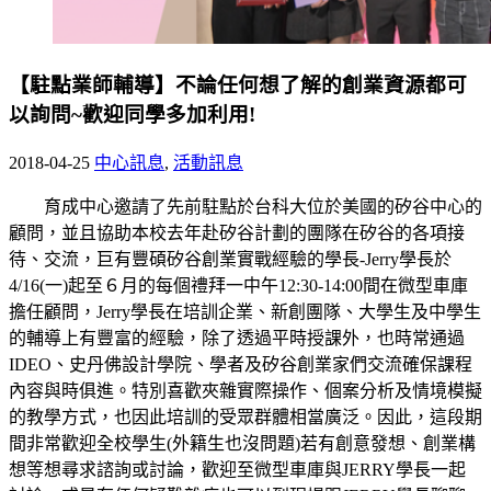
【駐點業師輔導】不論任何想了解的創業資源都可
以詢問~歡迎同學多加利用!
2018-04-25
中心訊息
,
活動訊息
育成中心邀請了先前駐點於台科大位於美國的矽谷中心的
顧問，並且協助本校去年赴矽谷計劃的團隊在矽谷的各項接
待、交流，巨有豐碩矽谷創業實戰經驗的學長-Jerry學長於
4/16(一)起至６月的每個禮拜一中午12:30-14:00間在微型車庫
擔任顧問，Jerry學長在培訓企業、新創團隊、大學生及中學生
的輔導上有豐富的經驗，除了透過平時授課外，也時常通過
IDEO、史丹佛設計學院、學者及矽谷創業家們交流確保課程
內容與時俱進。特別喜歡夾雜實際操作、個案分析及情境模擬
的教學方式，也因此培訓的受眾群體相當廣泛。因此，這段期
間非常歡迎全校學生(外籍生也沒問題)若有創意發想、創業構
想等想尋求諮詢或討論，歡迎至微型車庫與JERRY學長一起