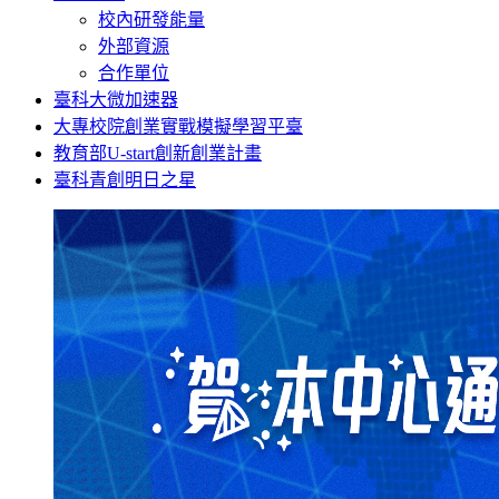
校內研發能量
外部資源
合作單位
臺科大微加速器
大專校院創業實戰模擬學習平臺
教育部U-start創新創業計畫
臺科青創明日之星