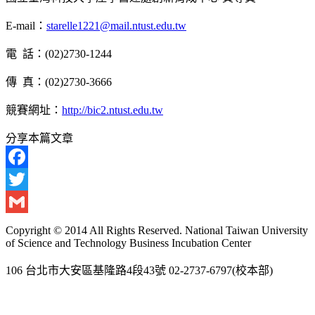
E-mail：
starelle1221@mail.ntust.edu.tw
電 話：(02)2730-1244
傳 真：(02)2730-3666
競賽網址：
http://bic2.ntust.edu.tw
分享本篇文章
Facebook
Twitter
Gmail
Copyright © 2014 All Rights Reserved. National Taiwan University
of Science and Technology Business Incubation Center
106 台北市大安區基隆路4段43號 02-2737-6797(校本部)