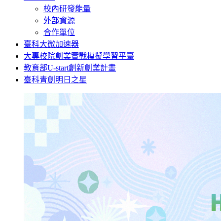
校內研發能量
外部資源
合作單位
臺科大微加速器
大專校院創業實戰模擬學習平臺
教育部U-start創新創業計畫
臺科青創明日之星