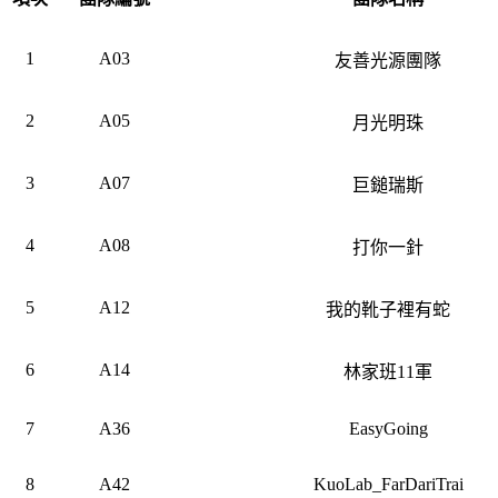
1
A03
友善光源團隊
2
A05
月光明珠
3
A07
巨鎚瑞斯
4
A08
打你一針
5
A12
我的靴子裡有蛇
6
A14
林家班11軍
7
A36
EasyGoing
8
A42
KuoLab_FarDariTrai