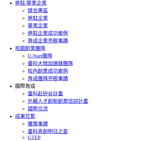
進駐/畢業企業
媒合專區
進駐企業
畢業企業
進駐企業成功案例
育成企業亮眼事蹟
校園創業團隊
U-Start團隊
臺科大微加速器團隊
校內創業成功案例
育成團隊亮眼事蹟
國際育成
臺科赴矽谷計畫
外籍人才創新創業培訓計畫
國際交流
成果花絮
獲獎事蹟
臺科青創明日之星
GTEP