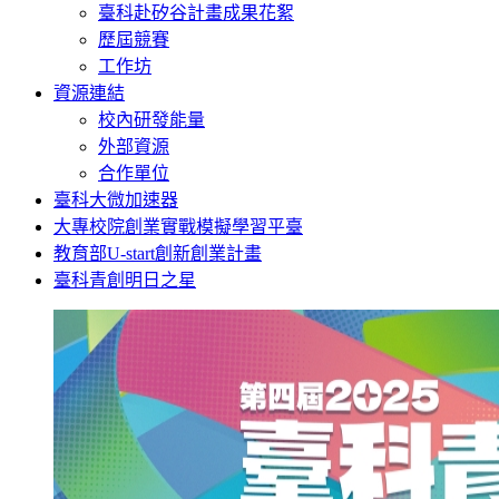
臺科赴矽谷計畫成果花絮
歷屆競賽
工作坊
資源連結
校內研發能量
外部資源
合作單位
臺科大微加速器
大專校院創業實戰模擬學習平臺
教育部U-start創新創業計畫
臺科青創明日之星