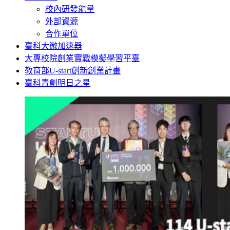
校內研發能量
外部資源
合作單位
臺科大微加速器
大專校院創業實戰模擬學習平臺
教育部U-start創新創業計畫
臺科青創明日之星