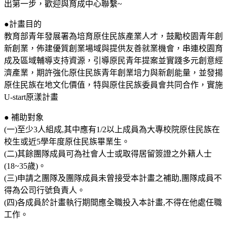
出第一步，歡迎與育成中心聯繫~
●計畫目的
教育部青年發展署為培育原住民族產業人才，鼓勵校園青年創
新創業，佈建優質創業場域與提供友善就業機會，串連校園育
成及區域輔導支持資源，引導原民青年提案並實踐多元創意經
濟產業，期許強化原住民族青年創業培力與新創能量，並發揚
原住民族在地文化價值，特與原住民族委員會共同合作，實施
U-start原漾計畫
● 補助對象
(一)至少3人組成,其中應有1/2以上成員為大專校院原住民族在
校生或近5學年度原住民族畢業生。
(二)其餘團隊成員可為社會人士或取得居留簽證之外籍人士
(18~35歲)。
(三)申請之團隊及團隊成員未曾接受本計畫之補助,團隊成員不
得為公司行號負責人。
(四)各成員於計畫執行期間應全職投入本計畫,不得在他處任職
工作。