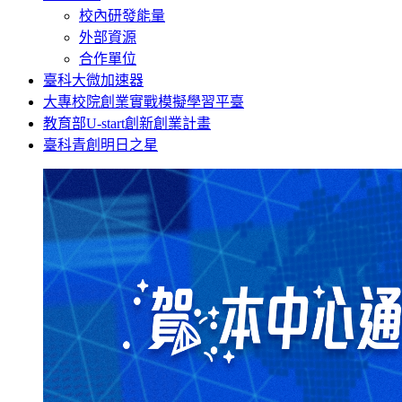
校內研發能量
外部資源
合作單位
臺科大微加速器
大專校院創業實戰模擬學習平臺
教育部U-start創新創業計畫
臺科青創明日之星