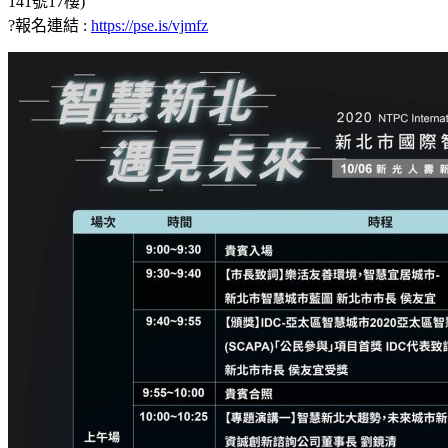
141號17樓)
?報名連結 :
https://pse.is/vjmfz