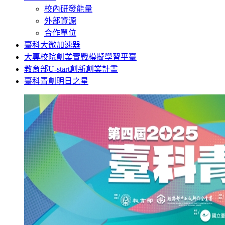
校內研發能量
外部資源
合作單位
臺科大微加速器
大專校院創業實戰模擬學習平臺
教育部U-start創新創業計畫
臺科青創明日之星