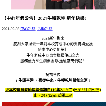
【中心年假公告】2021牛轉乾坤 新年快樂!
2021-02-08
中心訊息
,
活動訊息
2021新年到來
感謝大家過去一年對本校育成中心的支持與愛護
使本中心更加茁壯
牛年育成中心也會繼續使出全力
服務優秀師生創業團隊/進駐廠商們哦！
祝福各位
? 牛運亨通 、喜從牛來、
牛轉乾坤鼠氣全消 ?
※本校農曆春節連續假期自110年2月9(二)日至2月17日(三)
止，2/18(四)正式開工※