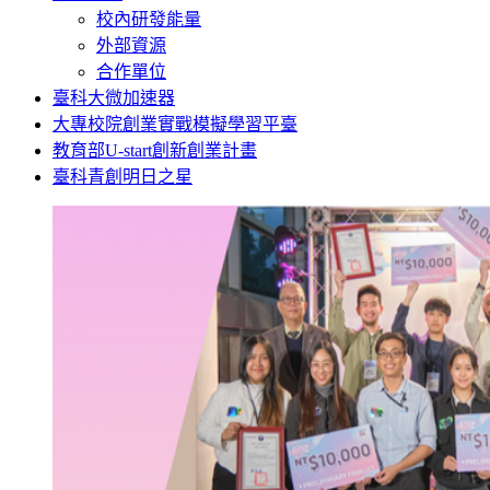
校內研發能量
外部資源
合作單位
臺科大微加速器
大專校院創業實戰模擬學習平臺
教育部U-start創新創業計畫
臺科青創明日之星