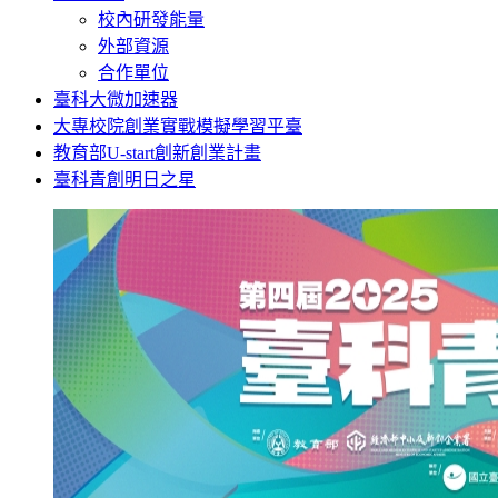
校內研發能量
外部資源
合作單位
臺科大微加速器
大專校院創業實戰模擬學習平臺
教育部U-start創新創業計畫
臺科青創明日之星