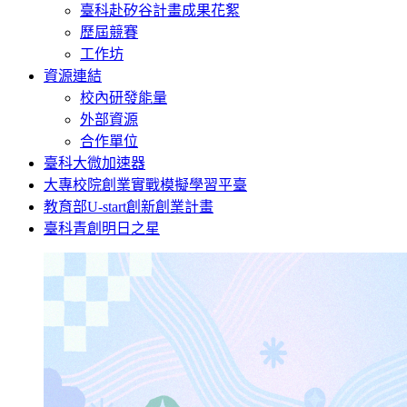
臺科赴矽谷計畫成果花絮
歷屆競賽
工作坊
資源連結
校內研發能量
外部資源
合作單位
臺科大微加速器
大專校院創業實戰模擬學習平臺
教育部U-start創新創業計畫
臺科青創明日之星