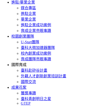
進駐/畢業企業
媒合專區
進駐企業
畢業企業
進駐企業成功案例
育成企業亮眼事蹟
校園創業團隊
U-Start團隊
臺科大微加速器團隊
校內創業成功案例
育成團隊亮眼事蹟
國際育成
臺科赴矽谷計畫
外籍人才創新創業培訓計畫
國際交流
成果花絮
獲獎事蹟
臺科青創明日之星
GTEP