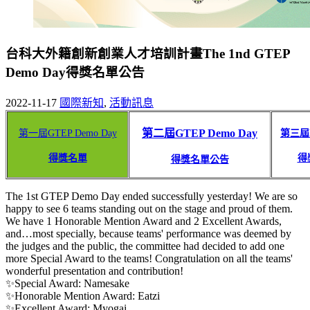
台科大外籍創新創業人才培訓計畫The 1nd GTEP
Demo Day得獎名單公告
2022-11-17
國際新知
,
活動訊息
第二屆
GTEP
Demo Day
第一屆
GTEP
Demo Day
第三屆
得獎名單
得
得獎名單公告
The 1st GTEP Demo Day ended successfully yesterday! We are so
happy to see 6 teams standing out on the stage and proud of them.
We have 1 Honorable Mention Award and 2 Excellent Awards,
and…most specially, because teams' performance was deemed by
the judges and the public, the committee had decided to add one
more Special Award to the teams! Congratulation on all the teams'
wonderful presentation and contribution!
✨Special Award: Namesake
✨Honorable Mention Award: Eatzi
✨Excellent Award: Myogai