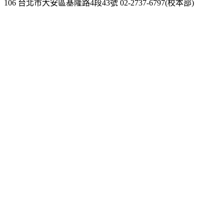
106 台北市大安區基隆路4段43號 02-2737-6797(校本部)