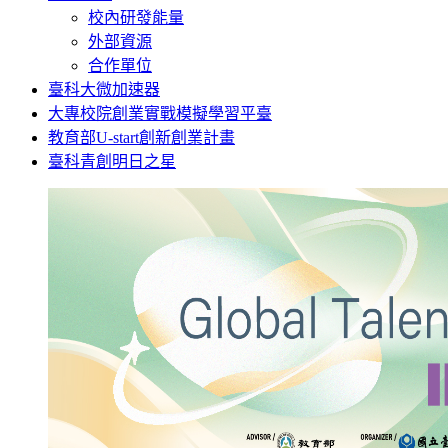
校內研發能量
外部資源
合作單位
臺科大微加速器
大專校院創業實戰模擬學習平臺
教育部U-start創新創業計畫
臺科青創明日之星