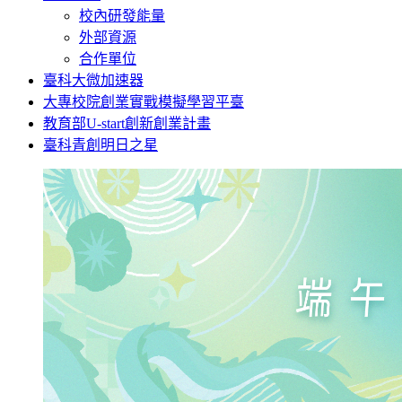
校內研發能量
外部資源
合作單位
臺科大微加速器
大專校院創業實戰模擬學習平臺
教育部U-start創新創業計畫
臺科青創明日之星