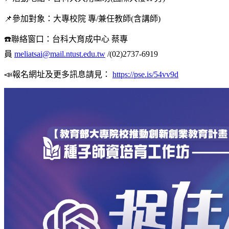
📌參加對象：大專校院 專/兼任教師(含講師)
☎️聯絡窗口：台科大育成中心 蔡專
員
meliatsai@mail.ntust.edu.tw
/(02)2737-6919
📣報名網址及更多訊息請見：
https://pse.is/54vv9d