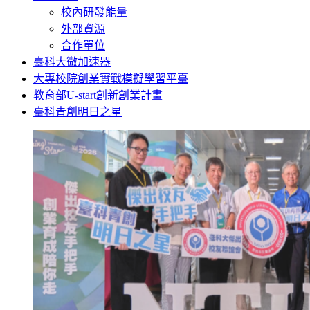
校內研發能量
外部資源
合作單位
臺科大微加速器
大專校院創業實戰模擬學習平臺
教育部U-start創新創業計畫
臺科青創明日之星