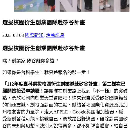
選拔校園衍生創業團隊赴矽谷計畫
2023-08-08
國際新知
,
活動訊息
選拔校園衍生創業團隊赴矽谷計畫
嘿！創業家 矽谷離你多遠？
如果你是台科學生，就只差報名的那一步！
「
1
12
年度臺科選拔校園衍生創業隊赴矽谷計畫」第二梯次已
經開始接受申請囉！
讓團隊在創業路上找到『不一樣』的突破
點，勇敢地朝向創業天堂冒險吧！快來親自感受矽谷國際舞台
的Pitch震撼、創投面對面的提點、鏈結各項國際化資源及北加
州校友會的力量等，走入APPLE、Google與國際加速器，感
受新創各種可能。挑戰自己，勇敢踏出舒適圈，破除對美國矽
谷的未知與幻想。聽別人說得再多，都不如親自體會，給自己