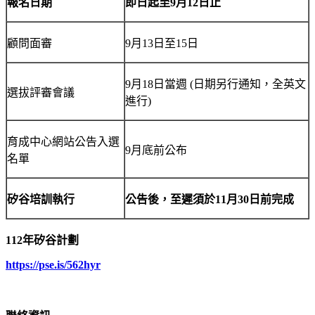
報名日期
即日起至
9
月
12
日止
顧問面審
9月13日至15日
9月18日當週 (日期另行通知，全英文
選拔評審會議
進行)
育成中心網站公告入選
9月底前公布
名單
矽谷培訓執行
公告後，至遲須於
11
月
30
日前完成
1
12
年矽谷計劃
https://pse.is/562hyr