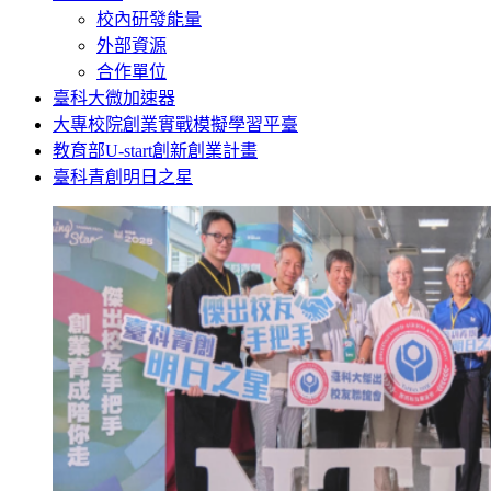
校內研發能量
外部資源
合作單位
臺科大微加速器
大專校院創業實戰模擬學習平臺
教育部U-start創新創業計畫
臺科青創明日之星