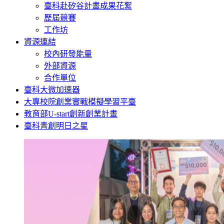
臺科赴矽谷計畫成果花絮
歷屆競賽
工作坊
資源連結
校內研發能量
外部資源
合作單位
臺科大微加速器
大專校院創業實戰模擬學習平臺
教育部U-start創新創業計畫
臺科青創明日之星