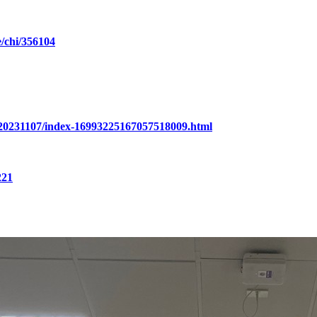
/chi/356104
a/20231107/index-16993225167057518009.html
221