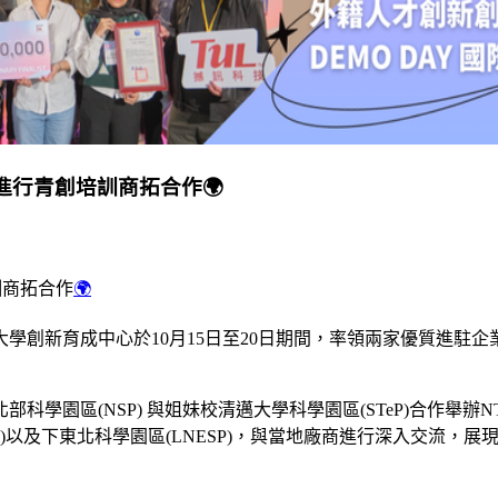
進行青創培訓商拓合作🌍
訓商拓合作
🌍
學創新育成中心於10月15日至20日期間，率領兩家優質進駐
(NSP) 與姐妹校清邁大學科學園區(STeP)合作舉辦NTUST
hiang Mai)以及下東北科學園區(LNESP)，與當地廠商進行深入交流