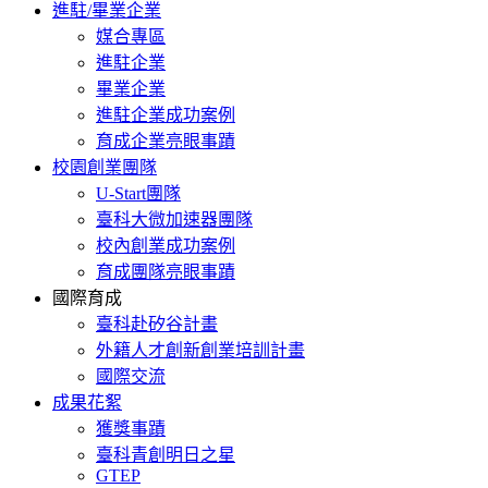
進駐/畢業企業
媒合專區
進駐企業
畢業企業
進駐企業成功案例
育成企業亮眼事蹟
校園創業團隊
U-Start團隊
臺科大微加速器團隊
校內創業成功案例
育成團隊亮眼事蹟
國際育成
臺科赴矽谷計畫
外籍人才創新創業培訓計畫
國際交流
成果花絮
獲獎事蹟
臺科青創明日之星
GTEP