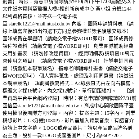
劃書】 時限：有意申請團隊請於9/10(四)下午17:00前繳交以下
文件紙本資料至醫揚大樓4樓創新育成中心 黃小姐 分機1244
以利資格審核，並寄送一份電子檔
至 starelle1221@mail.ntust.edu.tw 內容： 團隊申請資料表 （請
線上填寫完後印出勾選下方同意參賽權並簽名後繳交紙本）
團隊成員在學證明（請繳交電子檔WORD即可） 團隊成員修
課佐證資料（請繳交電子檔WORD即可） 創業團隊補助經費
支用計畫表 （請勿修改經費額）、經費明細表(請填寫10萬元
會使用之項目）（請繳交電子檔WORD即可） 指導老師同意
書（請繳紙本親筆簽名） 指導老師輔導計畫書（請繳交電子
檔WORD即可） 個人資料蒐集、處理及利用同意書（請繳紙
本親筆簽名） ​ 規劃書撰寫格式：A4紙張直式由左向右橫寫、
標題文字採16號字、內文採12號字、單行間距繕打。 【創
業實戰平台平台網路登錄】 時限：有意申請的團隊請於7/31前
回信至starelle1221@mail.ntust.edu.tw，育成中心開啟團隊平臺
使用權限後團隊方可登錄。 內容： 提案主題：15字內。 創業
構想影片：1-3分鐘(1080P)，影片需加入背景音樂，有語音介
紹請上中文字幕。 LOGO或產品照片：請以產品或品牌名稱
為主題，設計一款LOGO或產品圖片，尺寸為960*720，