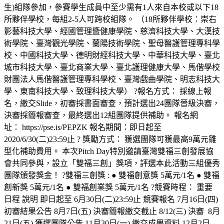
生)組隊參加，參賽學生成員中至少需有1人來自本校或以下18
所夥伴學校，每組2-5人可跨校組隊。 （18所夥伴學校：崇右
影藝科技大學、經國管理暨健康學院、慈濟科技大學、大漢技
術學院、臺灣觀光學院、蘭陽技術學院、聖母醫護管理專科學
校、中國科技大學、德明財經科技大學、中華科技大學、臺北
城市科技大學、臺北商業大學、臺北護理健康大學、馬偕學校
財團法人馬偕醫護管理專科學校、臺灣戲曲學院、明志科技大
學、東南科技大學、致理科技大學） ?報名方式： 採線上報
名，繳交Slide，初審採書面審查，預計選出24團隊晉級決審，
決審採簡報審查，最終選出12組團隊提供補助。 報名網
址： https://pse.is/PEPZK 報名期間：即日起至
2020/6/30(二)23:59止 ? 獎勵方式： 獲選團隊可獲最高9萬元雛
型化補助費用。 本次Pitch Day特別邀請臺灣雙福三創發展協
會共同參與，設立「雙福三創」獎項，評選本此活動三組優秀
團隊頒發獎金！ ?雙福三創獎 : ● 雙福創意獎 5萬元/1名 ● 雙福
創新獎 5萬元/1名 ● 雙福創業獎 5萬元/1名 ?競賽時程： 重要
日程 說明 即日起至 6月30日(二)23:59止 競賽報名 7月16日(四)
初審結果公告 8月7日(五) 決審簡報繳交截止 8/12(三) 決審 8月
21日(五) 獲選團隊公告 11月30日(一) 繳交成果資料 12月2日