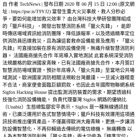
自 作者 TechNews | 發布日期 2020 年 06 月 15 日 12:00 (原文網
址 : https://pse.is/T9YJ2) 當發生重大火災事故，救人分秒必
爭，要如何能增加救災效率？ 由台灣科技大學研發團隊組成
的「獵戶科技」，開發出智慧消防系統「獵火先鋒」， 能即
時傳送場域資訊給消防團隊、降低誤報率，以及透過精準定位
供消防員迅速救災，且為讓這套救命設備能普及應用，「獵火
先鋒」可直接加裝在原有消防設備使用，無痛升級智慧消防利
器。 法國廠商搶先合作 年底導入實地測試 此套系統深受消防
法規嚴格的歐洲國家青睞，已有法國廠商搶先合作，本月簽訂
智慧消防場域實證，預計年底導入「獵火先鋒」至當地公共場
域測試。歐洲國家消防相關法規較台灣嚴謹，一旦滅火器稽查
不合法，商家便會面臨巨額罰款，也因此去年國際物聯網系統
Sigfox Hacking House 提出監測消防裝置的需求，期望透過科
技強化消防設備機能。 負責代理臺灣 Sigfox 網路的優納比
（Unabiz）生態總監鄒宏平表示，Sigfox 是一種無線通訊技
術，已廣泛運用於各式智慧情境中；獵戶科技有效運用這項通
訊技術推出優質產品，不僅贏得歐洲大廠青睞，更進一步讓消
防設備智慧化，不再仰賴過去傳統的電信總機。 無痛轉換 以
人為本智慧消防利器 「獵火先鋒」兩大功能為「精準定位」