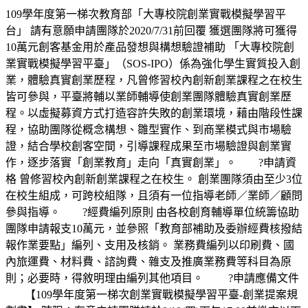
109學年度第一梯次教育部「大專校院創業實戰模擬學習平
台」 請有意願申請團隊於2020/7/31前回覆 獲選團隊將可獲得
10萬元創客基金用於產品發想與構想驗證補助 「大專校院創
業實戰模擬學習平臺」（SOS-IPO）係為強化學生實質投入創
業，體驗真實創業歷程，凡曾修習校內創新創業課程之在校生
皆可參與，平臺將輔以業師輔導使創業團隊體驗真實創業歷
程。以虛擬募資方式打造容許失敗的創業環境，藉由階段性課
程，協助團隊從概念構想、雛型實作、到商業模式與市場驗
證，結合學校創客空間，引導課程成果至市場驗證與創業實
作，逐步落實「創業教育」走向「真實創業」。 ?申請資
格 曾修習校內創新創業課程之在校生。 創業團隊須由至少3位
在校生組成，可跨校組隊，且須有一位指導老師／業師／顧問
參與指導。 ?經費編列原則 由各校創育輔導單位統籌協助
團隊申請報支10萬元，並參照「教育部補助及委辦經費核撥結
報作業要點」編列、支用及核銷。 業務費編列以印刷費、國
內旅運費、材料費、諮詢費、雜支及推廣業務費等科目為原
則；必要時，得敘明理由編列其他項目。 ?申請應備文件
【109學年度第一梯次創業實戰模擬學習平臺-創業提案規