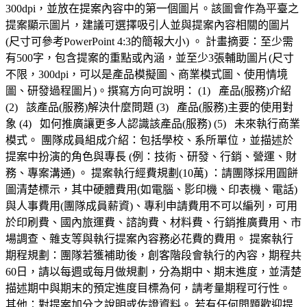
300dpi，並放在提案內容中的第一個圖片。該圖會作為平臺之
提案顯示圖片，建議可選擇吸引人並與提案內容相關的圖片
(尺寸可參考PowerPoint 4:3的簡報大小) 。 計畫摘要：至少需
有500字，包含提案的重點或內涵，並至少3張輔助圖片(尺寸
不限，300dpi，可以是產品模擬圖、商業模式圖、使用情境
圖、研發過程圖片)。撰寫方向可說明： (1) 產品(服務)介紹
(2) 該產品(服務)解決什麼問題 (3) 產品(服務)主要的使用對
象 (4) 如何推廣讓更多人認識該產品(服務) (5) 未來執行商業
模式。 團隊成員組成介紹：包括學校、系所單位，並描述於
提案中扮演的角色與專長 (例：技術、研發、行銷、營運、財
務、專案溝通) 。 提案執行經費規劃(10萬) ：請團隊採用圓餅
圖清楚標示，其中硬體費用(如電腦、影印機、印表機、電話)
與人事費用(團隊成員薪資)、專利申請費用不可以編列，可用
於印刷費、國內旅運費、諮詢費、材料費、行銷推廣費用、市
場調查、雜支等與執行提案內容務必花費的費用。 提案執行
期程規劃：團隊若獲補助後，創客階段會執行的內容，期程共
60日，請以每週或每月做規劃，分為期中、期末進度，並清楚
描述期中與期末的預定進度目標為何，請考量期程可行性。
其他：對提案加分之說明或佐證資料。 若有任何問題歡迎提