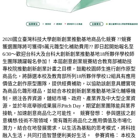
2020國立臺灣科技大學創新創業推動基地商品化競賽 ??競賽
獲選團隊將可獲得9萬元雛型化補助費用?? 即日起開始報名至
6/30～歡迎台科大及台科大創新創業推動基地18所夥伴學校師
生團隊踴躍報名參加！ 本屆創意創業競賽結合教育部補助技
專校院推動創新創業計畫之目標，鼓勵校園師生進行創作原型
商品化，將篩選本校及教育部所列18所夥伴學校12組具有應用
價值之創作原型團隊，提供經費補助，以協助該創意具體實現
為商品化雛形樣品，並結合本校創新創業推動基地深化輔導機
制，挹注各界資源，鏈結市場、政府、產業界及中大型企業資
源，並於年底舉辦成果展示Pitch Day，期望創業團隊能與業界
接軌，加速創意商品化之可能性。 競賽發想： 參與選拔之創
意構想/技術不限領域，需有雛形商品化之應用價值及市場化
潛力，結合在地發展需求，以生活為基點的思考模式，將科技
融入生活，共同打造智慧便利美好生活。 參賽資格： 本校及