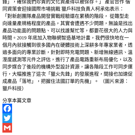
鋒」，確保我們珍貴的文化資產得以被保存。」 產官合作 偕
同資策會迎接國際市場挑戰 獵戶科技負責人柯承佑表示：
「對新創團隊產品開發實戰經驗還在累積的階段， 從雛型走
向達量產規格程度的產品，其實會遭遇不少問題，無論是找出
產品功能面的問題點、可以找誰幫忙等，都要花很大的人力與
時間。2019 年底加入物聯網智造基地計畫，我們很快地在一
個月內就接觸到很多國內在硬體技術上深耕多年專家業者，透
過多面向的專業診斷，針對即時充電問題、新增無線通訊、溫
溼度感測等元件之評估，進行了產品電路重新布局優化，以及
同步媒合了後段的機構外型設計資源，讓各階段工作可同步運
行，大幅推進了這次「獵火先鋒」的發展進程，間接也加速促
成產品「落地」，把握住法國訂單的先機」。 （圖片來源：
獵戶科技）
分享本篇文章
Facebook
Twitter