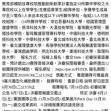
教育部補助技專校院推動創新創業計畫指定18所夥伴學校之大
專院校以上在學學生(含應屆畢業生)組隊參加，參賽學生成員
中至少需有1人來自本校或以下18所夥伴學校，每組2-5人可跨
校組隊。 （18所夥伴學校：崇右影藝科技大學、經國管理暨
健康學院、慈濟科技大學、大漢技術學院、臺灣觀光學院、蘭
陽技術學院、聖母醫護管理專科學校、中國科技大學、德明財
經科技大學、中華科技大學、臺北城市科技大學、臺北商業大
學、臺北護理健康大學、馬偕學校財團法人馬偕醫護管理專科
學校、臺灣戲曲學院、明志科技大學、東南科技大學、致理科
技大學） 報名方式： 採線上報名，繳交Slide，初審採書面審
查，預計選出24團隊晉級決審，決審採簡報審查，最終選出12
組團隊提供補助。 報名網址： https://pse.is/PEPZK 報名期間：
即日起至2020/6/30(二)23:59止 獎勵方式： 獲選團隊可獲最高
9萬元雛型化補助費用。 競賽時程： 重要日程 說明 即日起至
6月30日(二)23:59止 競賽報名 7月16日(四) 初審結果
公告 8月7日(五) 決審簡報繳交截止 待定 決審 8月21
日(五) 獲選團隊公告 11月26日(四) 成果展示Pitch Day 11月30
日(一) 繳交成果資料 ※詳細競賽資訊請見辦法
: https://pse.is/SD3BK 及 競賽網頁： http://bic2.ntust.edu.tw ※聯