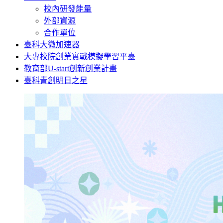
校內研發能量
外部資源
合作單位
臺科大微加速器
大專校院創業實戰模擬學習平臺
教育部U-start創新創業計畫
臺科青創明日之星