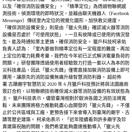
以及「確保消防設備安全」。 「精準定位」為透過物聯網感
測技術，偵測環境的即時狀況，並藉由聊天機器人（Facebook
Messenger）傳送室內定位的視覺化圖形，加快救災速度。
「確保消防設備安全」則是由「獵火先鋒」確認滅火器等消防
設備是否處於「可使用狀態」，一旦有故障或已使用的情況發
生，能及時通知業主更換，確保消防安全。 獵戶科技柯承佑
負責人認為：「室內要做到精準定位有一定程度的難度，再加
上定位的電力耗費考量，我們在今年初已正式解決電量負荷的
問題。」研發團隊透過使用者經驗致力打造一套以人為本的防
災科技產品，因此「獵火先鋒」僅需直接加裝消防設備上即可
運用，讓原先的消防設備無痛升級智慧消防利器。 超前佈
署 古蹟廟宇智慧防災 2020 年 6 月獵戶科技預計將與法國廠商
簽訂合約，以物聯網技術確保滅火器等消防設備的有效狀態為
主。 獵戶科技表示，儘管臺灣相對於歐洲各國之消防法規寬
鬆，未來團隊將極力推動耗盡心血開發的「獵火先鋒」，不僅
止於公共區域與工廠，更預告接下來會導入到臺灣的廟宇、古
蹟等歷史建築。 柯承佑表示，「近年陸續看到許多廟宇及珍
貴建築祝融的問題，我們希望能夠盡速推動導入「獵火先