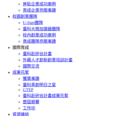
進駐企業成功案例
育成企業亮眼事蹟
校園創業團隊
U-Start團隊
臺科大微加速器團隊
校內創業成功案例
育成團隊亮眼事蹟
國際育成
臺科赴矽谷計畫
外籍人才創新創業培訓計畫
國際交流
成果花絮
獲獎事蹟
臺科青創明日之星
GTEP
臺科赴矽谷計畫成果花絮
歷屆競賽
工作坊
資源連結