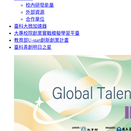
校內研發能量
外部資源
合作單位
臺科大微加速器
大專校院創業實戰模擬學習平臺
教育部U-start創新創業計畫
臺科青創明日之星