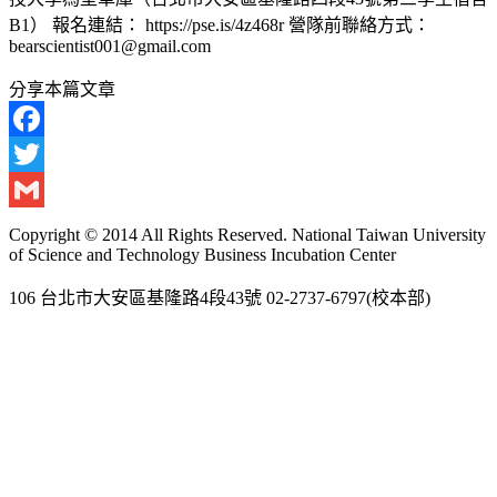
B1） 報名連結： https://pse.is/4z468r 營隊前聯絡方式：
bearscientist001@gmail.com
分享本篇文章
Facebook
Twitter
Gmail
Copyright © 2014 All Rights Reserved. National Taiwan University
of Science and Technology Business Incubation Center
106 台北市大安區基隆路4段43號 02-2737-6797(校本部)