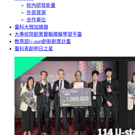
校內研發能量
外部資源
合作單位
臺科大微加速器
大專校院創業實戰模擬學習平臺
教育部U-start創新創業計畫
臺科青創明日之星