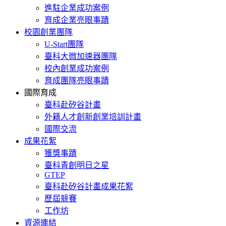
進駐企業成功案例
育成企業亮眼事蹟
校園創業團隊
U-Start團隊
臺科大微加速器團隊
校內創業成功案例
育成團隊亮眼事蹟
國際育成
臺科赴矽谷計畫
外籍人才創新創業培訓計畫
國際交流
成果花絮
獲獎事蹟
臺科青創明日之星
GTEP
臺科赴矽谷計畫成果花絮
歷屆競賽
工作坊
資源連結