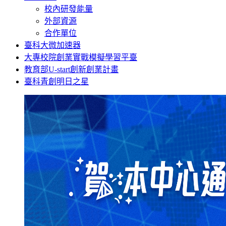
校內研發能量
外部資源
合作單位
臺科大微加速器
大專校院創業實戰模擬學習平臺
教育部U-start創新創業計畫
臺科青創明日之星