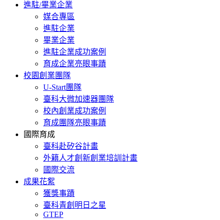
進駐/畢業企業
媒合專區
進駐企業
畢業企業
進駐企業成功案例
育成企業亮眼事蹟
校園創業團隊
U-Start團隊
臺科大微加速器團隊
校內創業成功案例
育成團隊亮眼事蹟
國際育成
臺科赴矽谷計畫
外籍人才創新創業培訓計畫
國際交流
成果花絮
獲獎事蹟
臺科青創明日之星
GTEP