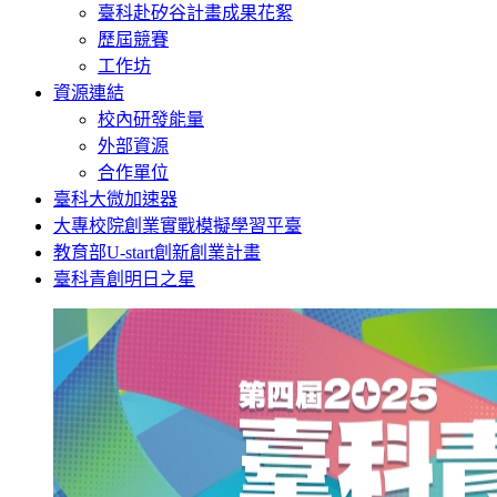
臺科赴矽谷計畫成果花絮
歷屆競賽
工作坊
資源連結
校內研發能量
外部資源
合作單位
臺科大微加速器
大專校院創業實戰模擬學習平臺
教育部U-start創新創業計畫
臺科青創明日之星