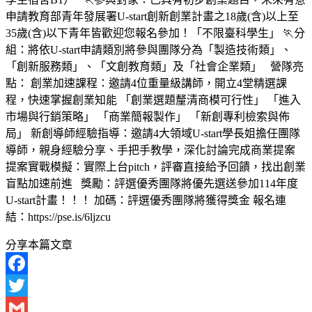
申請教育部青年發展署U-start創新創業計畫之18歲(含)以上至
35歲(含)以下青年皆歡迎您報名參加！「不限臺科學生」 🏃‍分
組：將依U-start申請類別將參與團隊分為「製造技術類」、
「創新服務類」、「文創教育類」及「社會企業類」 營隊亮
點： 創業加速課程：邀請4位重量級講師，開立4堂精選課
程，快速掌握創業知能 「創業選題釐清商模可行性」 「進入
市場與行銷策略」 「商業簡報製作」 「新創專利檢索與佈
局」 新創導師經驗指導：邀請4大領域U-start學長姐擔任團隊
導師，親身經驗分享、手把手教學，深化討論完成商業提案
提案實戰模擬：實際上台pitch，評審直接給予回饋，找出創業
盲點加速前進 獎勵：評選優秀團隊將優先選送參加114年度
U-start計畫！！！ 加碼：評選優秀團隊將獲得獎金 報名連
結：https://pse.is/6ljzcu
分享本篇文章
Facebook
Twitter