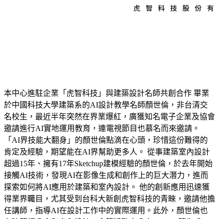
本中心進駐企業「虎智科技」與建築設計名師共創合作 畢業
於中國科技大學建築系的AI設計教學名師顏世倫，非台清交
名校生，最近半年突然在界業爆紅，廣獲知名電子企業及協會
邀請進行AI實地運用教育，連電視節目也慕名而來邀請。
「AI界技能大翻身」的顏世倫點滴在心頭，珍惜這份難得的
肯定及經驗，期望能在AI界幫助更多人。 從事建築室內設計
超過15年、擁有17年Sketchup建模經驗的顏世倫，於去年開始
接觸AI技術，發現AI在影像生成和創作上的巨大潛力，進而
探索如何將AI應用於建築和室內設計。 他的創新應用迅速獲
得業界矚目，尤其受到台科大新創虎智科技的青睞，邀請他擔
任講師，指導AI在設計工作中的實際運用。此外，顏世倫也