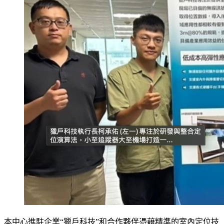
本中心進駐企業“獵戶科技”和合作夥伴憑藉精準的室內定位技