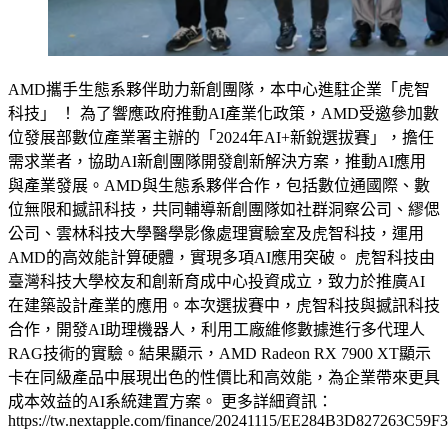
AMD攜手生態系夥伴助力新創團隊，本中心進駐企業「虎智
科技」 ！ 為了響應政府推動AI產業化政策，AMD受邀參加數
位發展部數位產業署主辦的「2024年AI+新銳選拔賽」，擔任
需求業者，協助AI新創團隊開發創新解決方案，推動AI應用
與產業發展。AMD與生態系夥伴合作，包括數位通國際、數
位無限和撼訊科技，共同輔導新創團隊如社群洞察公司、繆偲
公司、雲林科技大學醫學影像處理實驗室及虎智科技，運用
AMD的高效能計算硬體，實現多項AI應用突破。 虎智科技由
臺灣科技大學校友和創新育成中心投資成立，致力於推廣AI
在建築設計產業的應用。本次選拔賽中，虎智科技與撼訊科技
合作，開發AI助理機器人，利用工廠維修數據進行多代理人
RAG技術的實驗。結果顯示，AMD Radeon RX 7900 XT顯示
卡在同級產品中展現出色的性價比和高效能，為企業帶來更具
成本效益的AI系統建置方案。 更多詳細資訊：
https://tw.nextapple.com/finance/20241115/EE284B3D827263C59