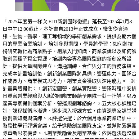
「2025年度第一梯次 FITI新創團隊徵選」延長至2025年1月8
日中午12:00截止，本計畫自2013年正式成立，徵集從資通
訊、生物、醫學、理工等領域的學研創業需求，提供為期六個
月的專業商業培訓。 培訓參與期間，學員將學習：如何將技
術研究轉化為商業點子、創業入門知識、商業演說以及如何獲
取創業種子資金資源。培訓內容專為團隊型態的新創家所設
計，提供大量團隊建立、溝通訓練、合作與分工的實務演練。
完成本計畫培訓後，創新創業團隊將具備：營運能力、團隊合
作成長力、商業模式思考力、創業資金獲取與運用能力。 ※
計畫具體提供： 1.創新宏圖營、創業實踐營：營隊時程中安排
具豐富創業經驗與人脈的國際業師給予團隊一對一指導，以及
產業專家提供個案分析、營運規劃等諮詢。 2.五大核心課程培
訓：課程採循序漸進、逐步深入授課方式，由資深專家課堂講
授創業知識與演練。 3.評選決選：於六個月專業商業培訓中，
階段性舉行評選會議，給予進階創業團隊肯定，並幫助落選團
隊重新思索機會。 4.創業獎勵金及創業基金：依評選決選整體