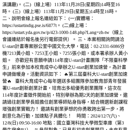
演講廳)。 (二)（線上場）113年11月28日(星期四)14時至16
時。 (三)（線上場）113年11月29日(星期五)14時至16時。
二、說明會線上報名連結如下： (一)實體場：
https://ustartindig.pse.is/6ll77t。 (二)線上場：
https://ustart.yda.gov.tw/p/423-1000-148.php?Lang=zh-tw（線上
會議連結於報名後另行電郵提供）。 三、本案相關詢問請洽
U-start計畫專案辦公室中國文化大學，電話：02-2331-6086分
機7213黃小姐、7253王小姐、7255張小姐，或本署承辦人黃小
姐。 亦歡迎有意願申請114年度U-start計畫團隊「不限臺科學
生」前來參加本校育成中心舉辦之U-start創業加速營，為計畫
申請做暖身，活動資訊如下： 🔥第三屆臺科大U-start創業加速
營🔥 臺科大育成中心每年選送多組團隊參加教育部青年發展
署U-start創新創業計畫，培育出多組優秀創業團隊，這次在
114年度計畫徵件開始前，特別舉辦為期2天的創業加速營，邀
請過往創業學長姐擔任創業導師貼身指導，結合精選新創課程
增強創業實戰力！ 邀請有創業夢想的你勇敢跨出第一步，將
創意化為行動，加速點子具體化！ 時間：2024/12/7(六)、
12/8(日) 09:50-16:00 地點：國立臺灣科技大學微型車庫（第3
學生宿舍B1） 🏃‍參與對象：已具有初步創業題目，未來有意