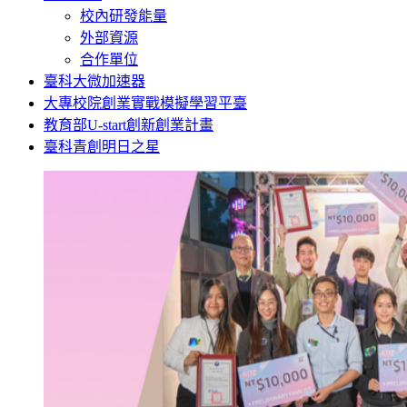
校內研發能量
外部資源
合作單位
臺科大微加速器
大專校院創業實戰模擬學習平臺
教育部U-start創新創業計畫
臺科青創明日之星