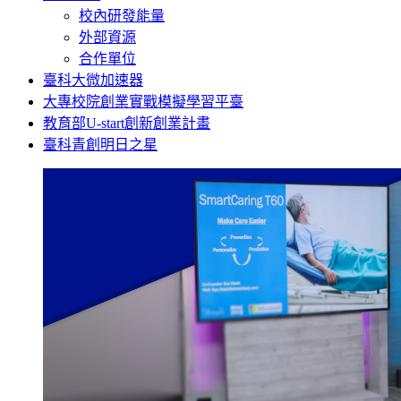
校內研發能量
外部資源
合作單位
臺科大微加速器
大專校院創業實戰模擬學習平臺
教育部U-start創新創業計畫
臺科青創明日之星