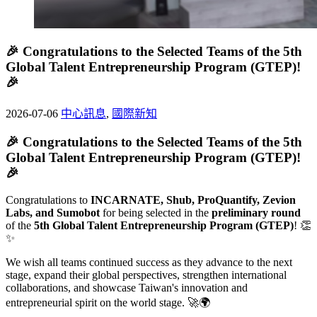
🎉 Congratulations to the Selected Teams of the 5th
Global Talent Entrepreneurship Program (GTEP)!
🎉
2026-07-06
中心訊息
,
國際新知
🎉
Congratulations to the Selected Teams of the 5th
Global Talent Entrepreneurship Program (GTEP)!
🎉
Congratulations to
INCARNATE, Shub, ProQuantify, Zevion
Labs, and Sumobot
for being selected in the
preliminary round
of the
5th Global Talent Entrepreneurship Program (GTEP)
! 👏
✨
We wish all teams continued success as they advance to the next
stage, expand their global perspectives, strengthen international
collaborations, and showcase Taiwan's innovation and
entrepreneurial spirit on the world stage. 🚀🌍