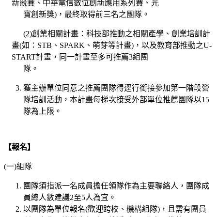
新競賽、中華電信數位創新應用系列賽、光
寶創新獎)，最終取得前三名之團隊。
(2)創業相關計畫：科技部推動之相關產學、創業培訓計
畫(如：STB、SPARK、萌芽等計畫)，以及教育部推動之U-
START計畫，同一計畫至多可推薦3組團
隊。
獲主辦單位同意之推薦團隊得逕行銜接參加第一階段營
隊培訓活動，本計畫每梯次接受外部單位推薦團隊以15
隊為上限。
【報名】
(一)組隊
團隊須指派一名成員擔任領隊作為主要聯絡人，團隊成
員總人數建議2至5人為宜。
以團隊為單位報名(歡迎跨校、機構組隊)，且需有團員