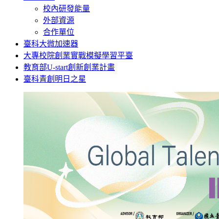
校內研發能量
外部資源
合作單位
臺科大微加速器
大專校院創業實戰模擬學習平臺
教育部U-start創新創業計畫
臺科青創明日之星