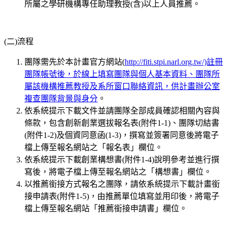
所屬之學研機構專任助理教授(含)以上人員推薦。
(二)流程
團隊需先於本計畫官方網站(
http://fiti.stpi.narl.org.tw/)註冊
團隊帳號後，於線上填寫團隊與個人基本資料、團隊所
屬該機構推薦教授及系所窗口聯絡資訊，供計畫辦公室
複查團隊背景與身分
。
依系統提示下載文件並請團隊全部成員確認相關內容與
條款，包含創新創業選拔報名表(附件1-1)、團隊切結書
(附件1-2)及個資同意函(1-3)，撰寫並簽署同意後將電子
檔上傳至報名網站之「報名表」欄位。
依系統提示下載創業構想書(附件1-4)說明參考並進行撰
寫後，將電子檔上傳至報名網站之「構想書」欄位。
以推薦銜接方式報名之團隊，請依系統提示下載計畫銜
接申請表(附件1-5)，由推薦單位填寫並用印後，將電子
檔上傳至報名網站「推薦銜接申請書」欄位。