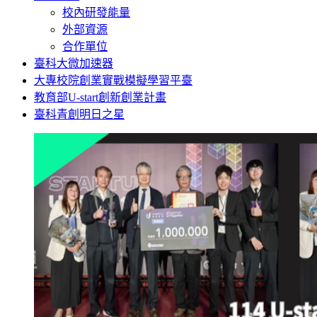
校內研發能量
外部資源
合作單位
臺科大微加速器
大專校院創業實戰模擬學習平臺
教育部U-start創新創業計畫
臺科青創明日之星