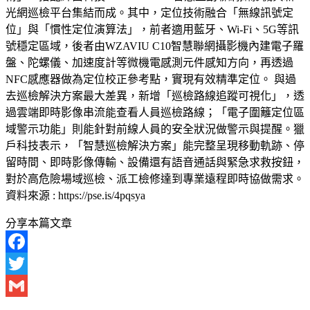
光網巡檢平台集結而成。其中，定位技術融合「無線訊號定
位」與「慣性定位演算法」，前者適用藍牙、Wi-Fi、5G等訊
號穩定區域，後者由WZAVIU C10智慧聯網攝影機內建電子羅
盤、陀螺儀、加速度計等微機電感測元件感知方向，再透過
NFC感應器做為定位校正參考點，實現有效精準定位。 與過
去巡檢解決方案最大差異，新增「巡檢路線追蹤可視化」，透
過雲端即時影像串流能查看人員巡檢路線；「電子圍籬定位區
域警示功能」則能針對前線人員的安全狀況做警示與提醒。獵
戶科技表示，「智慧巡檢解決方案」能完整呈現移動軌跡、停
留時間、即時影像傳輸、設備還有語音通話與緊急求救按鈕，
對於高危險場域巡檢、派工檢修達到專業遠程即時協做需求。
資料來源 : https://pse.is/4pqsya
分享本篇文章
Facebook
Twitter
Gmail