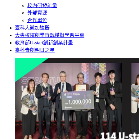
校內研發能量
外部資源
合作單位
臺科大微加速器
大專校院創業實戰模擬學習平臺
教育部U-start創新創業計畫
臺科青創明日之星