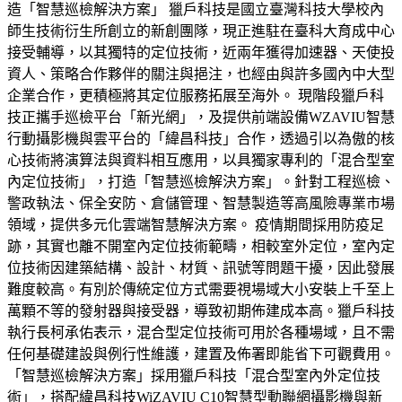
造「智慧巡檢解決方案」 獵戶科技是國立臺灣科技大學校內
師生技術衍生所創立的新創團隊，現正進駐在臺科大育成中心
接受輔導，以其獨特的定位技術，近兩年獲得加速器、天使投
資人、策略合作夥伴的關注與挹注，也經由與許多國內中大型
企業合作，更積極將其定位服務拓展至海外。 現階段獵戶科
技正攜手巡檢平台「新光網」，及提供前端設備WZAVIU智慧
行動攝影機與雲平台的「緯昌科技」合作，透過引以為傲的核
心技術將演算法與資料相互應用，以具獨家專利的「混合型室
內定位技術」，打造「智慧巡檢解決方案」。針對工程巡檢、
警政執法、保全安防、倉儲管理、智慧製造等高風險專業市場
領域，提供多元化雲端智慧解決方案。 疫情期間採用防疫足
跡，其實也離不開室內定位技術範疇，相較室外定位，室內定
位技術因建築結構、設計、材質、訊號等問題干擾，因此發展
難度較高。有別於傳統定位方式需要視場域大小安裝上千至上
萬顆不等的發射器與接受器，導致初期佈建成本高。獵戶科技
執行長柯承佑表示，混合型定位技術可用於各種場域，且不需
任何基礎建設與例行性維護，建置及佈署即能省下可觀費用。
「智慧巡檢解決方案」採用獵戶科技「混合型室內外定位技
術」，搭配緯昌科技WiZAVIU C10智慧型動聯網攝影機與新