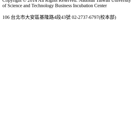
Copyright © 2014 All Rights Reserved. National Taiwan University
of Science and Technology Business Incubation Center
106 台北市大安區基隆路4段43號 02-2737-6797(校本部)