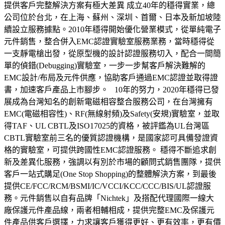
提供客戶完整解決方案有極大差異 成立40年的穩得實業，總
公司位於台北，在上海、蘇州、深圳、首爾、日本及新加坡陸
續設立服務據點。2010年穩得開始優化營業模式，從單純電子
元件銷售，整合併入EMC認證實驗室服務業務，當時穩得從
一支靜電槍出發，從原型機的設計認證服務切入，配合一間簡
單的偵錯(Debugging)實驗室，一步一步幫客戶解決難解的
EMC設計/布局及元件供應，協助客戶通過EMC認證並取得證
書，加速客戶產品上市腳步。 10年的努力，2020年穩得已發
展成為台灣知名的創新電磁相容整合服務公司，在台灣擁有
EMC(電磁相容性)、RF(無線射頻)及Safety(安規)實驗室，並取
得TAF、UL CBTL及ISO17025的資格，被評鑑為UL台灣區
CBTL實驗室前三名的優質認證機構，是國家認可具備發證資
格的實驗室，可提供跨國性EMC認證服務。 穩得不斷追求創
新及差異化服務，強調以有別於市場的顧問式銷售團隊，提供
客戶一站式購足(One Stop Shopping)的整體解決方案，到最後
提供CE/FCC/RCM/BSMI/IC/VCCI/KCC/CCC/BIS/UL認證服
務。元件銷售以自有品牌「Nichtek」及搭配代理國際一線大
廠保護元件產品線，兩者相輔相成，提供完整EMC及保護元
件產品供客戶選擇，力求讓客戶獲得更好、更有效率，更有價