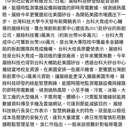
（中央社記者許秩維台北7日電）展綠科技研發綠能智慧鉤
錶，能隨時監測電器設備與線路的即時用電數據、偵測過熱風
險。展綠今年更獲選前往美國矽谷，為開拓美國市場邁出下一
步。 台灣科技大學今天發布新聞稿表示，台科大育成中心輔
導的展綠科技，獲台灣創新創業中心選拔為2017赴矽谷的新創
公司，展綠科技獲3萬美元（約新台幣90多萬元），台科大育
成中心可獲新台幣100萬元，是台灣大專院校中獲最多金額補
助的新創團隊與育成機構。 台科大校長廖慶榮表示，展綠科
技是台科大育成一路培植的優良廠商，近年來獲獎無數，今年
展綠科技也得到台科大補助赴美國矽谷，透過台科大矽谷中心
連結當地校友資源，在美國安排一些展示機會，更獲選台灣創
新創業中心3萬美元資助，讓展綠能更深入擴展美國市場。 展
綠科技研發的綠能智慧鉤錶，能隨時隨地監測電器設備與線路
的即時用電數據、偵測過熱風險，小至手機、冷氣、冰箱，大
至工廠的大型機具，不需用電、體積小，只需藍芽連線就能將
數據資料傳至手機及雲端網站，可達到節能減碳目的。 展綠
科技執行長吳仁作表示，智慧鉤錶最大的特色，就是能以極低
成本及簡便的安裝方式，達到大量建置，將日常用電情形用數
據輕鬆管理呈現。 吳仁作指出，一般來說很難針對每條電源