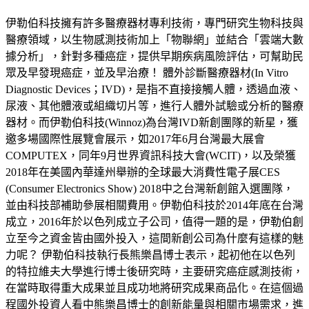
伊勒伯科技擁有許多醫療器材專利技術，專門研究生物科技與
醫療領域，以生物感測技術加上「物聯網」並結合「雲端大數
據分析」，針對多種癌症，提供早期疾病風險評估，可幫助民
眾及早發現癌症，並及早治療！ 體外診斷醫療器材(In Vitro
Diagnostic Devices；IVD)，是指不直接接觸人體，透過血液、
尿液、其他體液或組織切片等，進行人體外試驗或分析的醫療
器材。而伊勒伯科技(Winnoz)為台灣IVD新創團隊的新星，獲
邀多場國際性展覽會展示，如2017年6月台灣最大展會
COMPUTEX，同年9月世界資訊科技大會(WCIT)，以及榮獲
2018年在美國內華達州舉辦的全球最大消費性電子展CES
(Consumer Electronics Show) 2018中之台灣新創館入選團隊，
並由科技部補助參展相關費用。伊勒伯科技於2014年底在台灣
成立，2016年於以色列成立子公司，值得一題的是，伊勒伯創
立至今之資金皆由國外投入，這間新創公司為什麼有這樣的魅
力呢？ 伊勒伯科技執行長熊樂昌博士表示，起初他在以色列
的特拉維夫大學進行博士後研究時，主要研究癌症感測技術，
在當時取得重大成果並且成功地將研究成果商品化。在這個過
程國外投資人看中熊樂昌博士的創新能量與相關市場需求，進