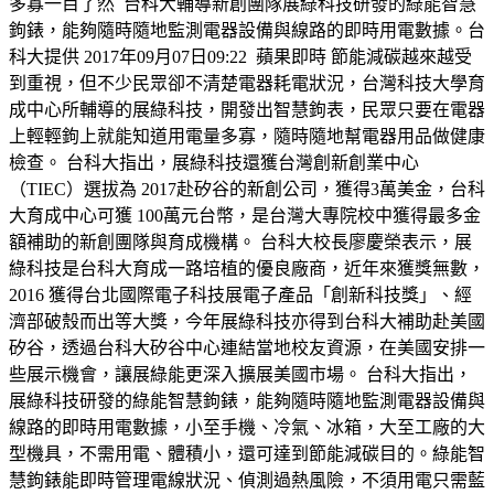
多寡一目了然 台科大輔導新創團隊展綠科技研發的綠能智慧
鉤錶，能夠隨時隨地監測電器設備與線路的即時用電數據。台
科大提供 2017年09月07日09:22 蘋果即時 節能減碳越來越受
到重視，但不少民眾卻不清楚電器耗電狀況，台灣科技大學育
成中心所輔導的展綠科技，開發出智慧鉤表，民眾只要在電器
上輕輕鉤上就能知道用電量多寡，隨時隨地幫電器用品做健康
檢查。 台科大指出，展綠科技還獲台灣創新創業中心
（TIEC）選拔為 2017赴矽谷的新創公司，獲得3萬美金，台科
大育成中心可獲 100萬元台幣，是台灣大專院校中獲得最多金
額補助的新創團隊與育成機構。 台科大校長廖慶榮表示，展
綠科技是台科大育成一路培植的優良廠商，近年來獲獎無數，
2016 獲得台北國際電子科技展電子產品「創新科技獎」、經
濟部破殼而出等大獎，今年展綠科技亦得到台科大補助赴美國
矽谷，透過台科大矽谷中心連結當地校友資源，在美國安排一
些展示機會，讓展綠能更深入擴展美國市場。 台科大指出，
展綠科技研發的綠能智慧鉤錶，能夠隨時隨地監測電器設備與
線路的即時用電數據，小至手機、冷氣、冰箱，大至工廠的大
型機具，不需用電、體積小，還可達到節能減碳目的。綠能智
慧鉤錶能即時管理電線狀況、偵測過熱風險，不須用電只需藍