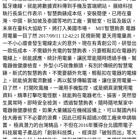
藍牙連線，就能將數據資料傳到手機及雲端網站。 展綠科技
執行長吳仁作表示，智慧鉤錶成本低，安裝簡便，已用在臺
灣、中國、新加坡及泰國等地的工廠、實驗室、社區及飯店，
未來在臺科大協助下，將打入美國市場。 MIT智慧鉤表 電器
用電量一目了然 2017/09/11 12:42:21 民視新聞 夏天用電量高，
一不小心還會發生電線走火的意外。現在有青創公司，研發出
一款低成本、不需額外充電的智慧鉤表，只要輕鬆扣在電器的
電線上，就能感應、統計用電量，讓民眾能隨時透過手機，幫
電器做健康檢查。 外型小巧就像鎖頭，有別於傳統的智慧電
錶，新式的智慧鉤表，不需要額外充電，輕鬆扣在電器的電線
上，就能偵測電流數據，再以藍芽傳輸雲端，讓住家用電量一
目了然。 打開吹風機，一邊用手機監控、或是網頁瀏覽用電
資料，精準打擊吃電怪獸，就能夠在電器老化、損害，突然發
生異常時，即時安全檢測。 透過智慧鉤表，隨時隨地幫家中
電器做健康檢查，如果大量鋪設在機械設備上，可以幫國內科
技大廠省下不必要的浪費，因此已經有超過20間工廠來申請裝
置。 極具潛力的台灣精品，不但在2016年獲得台北國際電子
科技展電子產品的「創新科技獎」、經濟部「破殼而出」等大