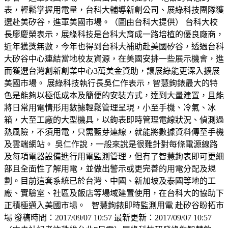
表，輕鬆掌握用電量，台科大輔導新創公司、展綠科技團隊獲
選赴美矽谷，進軍美國市場。（圖由台科大提供） 台科大校
長廖慶榮表示，展綠科技是台科大育成一路培植的優良廠商，
近年獲獎無數，今年也得到台科大補助赴美國矽谷，透過台科
大矽谷中心連結當地校友資源，在美國安排一些展示機會，進
而獲選台灣創新創業中心3萬美金資助，讓展綠能更深入擴展
美國市場。 展綠科技執行長吳仁作表示，智慧鉤錶最大的特
色是能夠以極低成本及簡便的安裝方式，達到大量建置，且能
將日常用電情形用數據輕鬆管理呈現，小至手機、冷氣、冰
箱，大至工廠的大型機具，以鉤表即時管理電線狀況、偵測過
熱風險，不須用電，只需藍芽連線，就能將數據資料傳至手機
及雲端網站。 吳仁作說，一般來說是很難針對每條電源線路
及每項電器設備進行用電監測管理，但有了智慧鉤表即可更細
部且全面性了解用電，並做出警示或更完善的用電分配及規
劃。目前這套系統已於台灣、中國、新加坡及泰國等地的工
廠、實驗室、社區及飯店等場域建置使用，在台科大的協助下
正積極邁入美國市場。 智慧鉤錶即時監測用電 赴矽谷盼拓市
場 發稿時間：2017/09/07 10:57 最新更新：2017/09/07 10:57