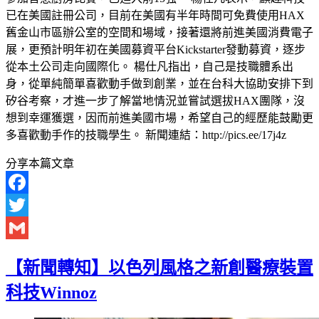
已在美國註冊公司，目前在美國有半年時間可免費使用HAX
舊金山市區辦公室的空間和場域，接著還將前進美國消費電子
展，更預計明年初在美國募資平台Kickstarter發動募資，逐步
從本土公司走向國際化。 楊仕凡指出，自己是技職體系出
身，從單純簡單喜歡動手做到創業，並在台科大協助安排下到
矽谷考察，才進一步了解當地情況並嘗試選拔HAX團隊，沒
想到幸運獲選，因而前進美國市場，希望自己的經歷能鼓勵更
多喜歡動手作的技職學生。 新聞連結：http://pics.ee/17j4z
分享本篇文章
Facebook
Twitter
Gmail
【新聞轉知】以色列風格之新創醫療裝置
科技Winnoz