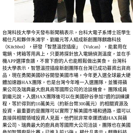
台灣科技大學今天發布新聞稿表示，台科大電子系博士班學生
楊仕凡和夥伴朱鴻宇、劉繼元等人組成新創團隊麒趣科技
（Kitchbot），研發「智慧溫控插座」（Vulcan），能套用在
電鍋、烤箱等用具上，只要將探針放入電鍋偵測溫度，並在手
機APP選擇食譜，不曾下廚的人也能輕鬆做出美食。 台灣科
技大學表示，智慧溫控插座新創團隊在台灣已成功募資出貨商
品，現在勇闖美國矽谷開發美國市場，今年更入選全球最大硬
體加速器HAX團隊，也是台灣今年唯一入選團隊，並獲得蘋
果公司及瑞典最大廚具商等國際公司的洽談機會。 團隊成員
劉繼元說，入選HAX團隊後可以在美國矽谷參加7週的訓練課
程，等於得到約10萬美元（約新台幣300萬元）的相關資源及
投資，最重要的是團隊可以實際了解美國市場和通路，還可以
直接與相關領域投資人見面，他們就非常幸運透過HAX與蘋
果公司、瑞典最大的廚具商等國際大公司洽談，團隊也在美國
參加智慧廚房比賽，已進入前15強。 楊仕凡表示，麒趣科技