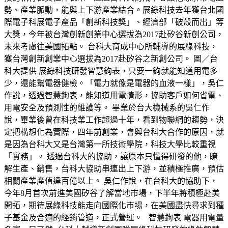
勢、產業脈動，能與上下游產業結合。展綠科技去年獲台北國
際電子科展電子產品「創新科技獎」、經濟部「破殼而出」等
大獎，今年被台灣創新創業中心選拔為2017赴矽谷新創公司，
未來考慮往美國拓點。 台科大育成中心所輔導的展綠科技，
獲台灣創新創業中心選拔為2017赴矽谷之新創公司。 圖／台
科大提供 展綠科技研發智慧鉤表，只要一鉤就能知道用電多
少，還能幫電器健檢。「電力就像是電器的血液一樣」，吳仁
作說，透過智慧鉤表，能知道用電情形，協助客戶如何省電、
用電安全及預測性的維護等。 畢業於台大機械系的吳仁作
說，畢業後曾在科技業工作超過十年，看到物聯網的趨勢，決
定把構想化為實際，四年前創業，會與台科大合作的原因，就
是因為台科大又是台灣第一所技術學院，科技大學比較重視
「實務」。 透過台科大的協助，讓原本只懂得研發的他，瞭
解生產、銷售，台科大協助串連出上下游，並積極推廣，預估
相關產業產值達百億以上。 吳仁作說，在台科大的協助下，
今年8月首次前進美國矽谷了解當地市場，下半年將積極赴美
開拓，期待展綠科技能走向國際化市場，在美國盡快尋求到種
子基金及合適的經銷管道，正式營運。 智慧鉤表 電器用電量