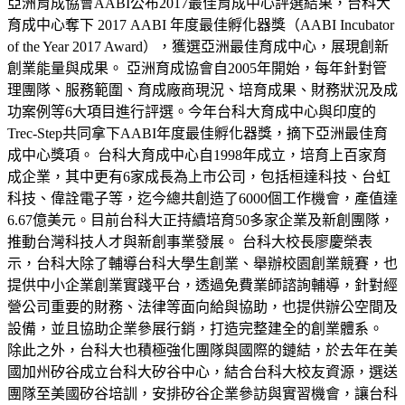
亞洲育成協會AABI公布2017最佳育成中心評選結果，台科大
育成中心奪下 2017 AABI 年度最佳孵化器獎（AABI Incubator
of the Year 2017 Award），獲選亞洲最佳育成中心，展現創新
創業能量與成果。 亞洲育成協會自2005年開始，每年針對管
理團隊、服務範圍、育成廠商現況、培育成果、財務狀況及成
功案例等6大項目進行評選。今年台科大育成中心與印度的
Trec-Step共同拿下AABI年度最佳孵化器獎，摘下亞洲最佳育
成中心獎項。 台科大育成中心自1998年成立，培育上百家育
成企業，其中更有6家成長為上市公司，包括桓達科技、台虹
科技、偉詮電子等，迄今總共創造了6000個工作機會，產值達
6.67億美元。目前台科大正持續培育50多家企業及新創團隊，
推動台灣科技人才與新創事業發展。 台科大校長廖慶榮表
示，台科大除了輔導台科大學生創業、舉辦校園創業競賽，也
提供中小企業創業實踐平台，透過免費業師諮詢輔導，針對經
營公司重要的財務、法律等面向給與協助，也提供辦公空間及
設備，並且協助企業參展行銷，打造完整建全的創業體系。
除此之外，台科大也積極強化團隊與國際的鏈結，於去年在美
國加州矽谷成立台科大矽谷中心，結合台科大校友資源，選送
團隊至美國矽谷培訓，安排矽谷企業參訪與實習機會，讓台科