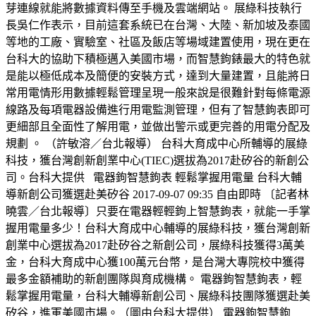
芽連線就能將數據資料傳至手機及雲端網站。 展綠科技執行
長吳仁作表示，目前這套系統已在台灣、大陸、新加坡及泰國
等地的工廠、實驗室、社區及飯店等場域建置使用，現在更在
台科大的協助下積極邁入美國市場，而智慧鉤錶最大的特色就
是能以極低成本及簡便的安裝方式，達到大量建置，且能將日
常用電情形用數據輕鬆管理呈現一般來說是很難針對每條電源
線路及每項電器設備進行用電監測管理，但有了智慧鉤表即可
更細部且全面性了解用電，並做出警示或更完善的用電分配及
規劃 。 （許敏溶／台北報導） 台科大育成中心所輔導的展綠
科技，獲台灣創新創業中心(TIEC)選拔為2017赴矽谷的新創公
司。台科大提供 電器鉤智慧鉤表 輕鬆掌握用電量 台科大輔
導新創公司獲選赴美矽谷 2017-09-07 09:35 自由即時 〔記者林
曉雲／台北報導〕只要在電器輕輕鉤上智慧鉤表，就能一手掌
握用電量多少！台科大育成中心輔導的展綠科技，獲台灣創新
創業中心選拔為2017赴矽谷之新創公司，展綠科技獲得3萬美
金，台科大育成中心獲100萬元台幣，是台灣大專院校中獲得
最多金額補助的新創團隊與育成機構。 電器鉤智慧鉤表，輕
鬆掌握用電量，台科大輔導新創公司、展綠科技團隊獲選赴美
矽谷，進軍美國市場。（圖由台科大提供） 電器鉤智慧鉤