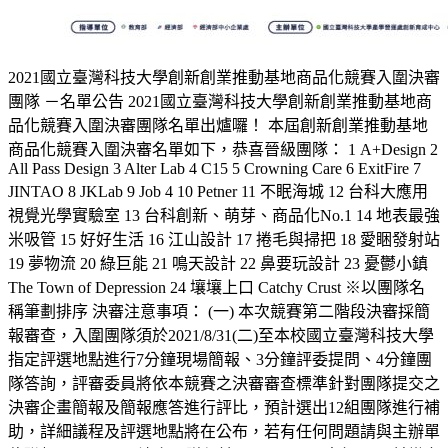
2021國立臺灣科技大學創新創業推動基地商品化競賽入圍決審
團隊 －名單公告 2021國立臺灣科技大學創新創業推動基地商
品化競賽入圍決審團隊名單出爐囉！ 本屆創新創業推動基地
商品化競賽入圍決審名單如下，恭喜晉級團隊： 1 A+Design 2
All Pass Design 3 Alter Lab 4 C15 5 Crowning Care 6 ExitFire 7
JINTAO 8 JKLab 9 Job 4 10 Petner 11 不眠海城 12 台科大應用
視覺光學實驗室 13 台科創新、萌芽、商品化No.1 14 地表最強
米吸管 15 好好生活 16 江山設計 17 捲毛與掃把 18 愛睏發射站
19 夢物流 20 綠巨能 21 鳴天設計 22 鼻要玩設計 23 憂鬱小鎮
The Town of Depression 24 壤壤上口 Catchy Crust ※以團隊名
稱筆劃排序 決審注意事項： (一) 本次競賽第二階段決審採簡
報審查，入圍團隊須於2021/8/31(二)至本校國立臺灣科技大學
指定評選地點進行7分鐘現場簡報、3分鐘評委提問、4分鐘團
隊答詢，評審委員將依本競賽之決審審查標準針對團隊提交之
決審企畫簡報及簡報應答進行評比，預計選出12組團隊進行補
助，詳細議程及評選地點將在公布，若有任何問題請與主辦單