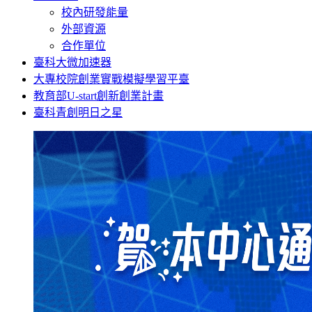
校內研發能量
外部資源
合作單位
臺科大微加速器
大專校院創業實戰模擬學習平臺
教育部U-start創新創業計畫
臺科青創明日之星