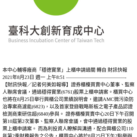
本中心輔導廠商「穩德實業」上櫃申請過關 轉自 財訊快報
2021年8月23日 週一 上午8:51 ————————————-
【財訊快報／記者何美如報導】證券櫃檯買賣中心董事、監察
人聯席會議，通過穩得實業(6761)股票上櫃申請案。櫃買中心
也將在8月25日舉行興櫃公司業績說明會，邀請AMC微污染防
治專案商濾能(6823)，以及首家登錄戰略新板之電子產品認證
檢測商東研信超(6840)參與。 證券櫃檯買賣中心20日下午召開
第10屆第2次董事、監察人聯席會議，會中通過穩得實業的股
票上櫃申請案。 而為利投資人瞭解與溝通，配合興櫃公司110
年第2季財務報告之公告，櫃買中心將於8月25日下午2點舉辦