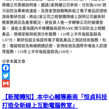
興櫃公司業績說明會，邀請2家興櫃公司參與，分別為AMC微
污染防治專案商濾能，及首家登錄戰略新板之電子產品認證檢
測商東研信超，將由2家公司之經營團隊線上說明公司最新財
務業務資訊及產業概況，使投資人進一步瞭解公司的營運發
展。 濾能主要為國內半導體廠商提供AMC微污染防治之相關
產品、現場安裝與檢測分析服務，110年上半年每股盈餘為
1.87元。東研信超主係提供電子電氣產品之測試技術服務，包
含：電磁相容及無線網通認證、安規檢測及國際市場准入認證
等服務，110年上半年每股盈餘為2.69元。
分享本篇文章
Facebook
Twitter
Gmail
【新聞轉知】本中心輔導廠商「恒貞科技
打造全新線上互動電腦教室」