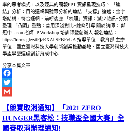
率的思考模式，以及經典的簡報PPT 資訊呈現技巧。 「連
結」分析：目的邏輯與聽眾分析的連結 「支撐」論述：金字
塔結構，符合邏輯、前呼後應 「梳理」資訊：減少雜訊+分類
整理 「凸顯」重點：善用深淺對比+線條引導 關於講師： 鄭
冠中 Jason 老師 JP Workshop 培訓師暨創辦人 報名連結：
https://forms.gle/stiFjzRXAhSFBFvUA 指導單位：教育部 主辦
單位：國立臺灣科技大學創新創業推動基地、國立臺灣科技大
學產學營運處創新育成中心
分享本篇文章
Facebook
Twitter
Gmail
【競賽取消通知】「2021 ZERO
HUNGER黑客松：技職盃全國大賽」全
國賽取消辦理通知!