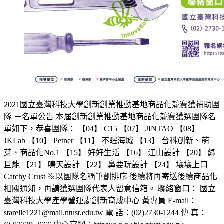
2021國立臺灣科技大學創新創業推動基地商品化競賽獲補助團
隊 －名單公告 本屆創新創業推動基地商品化競賽獲選團隊名
單如下，恭喜團隊： 【04】 C15 【07】 JINTAO 【08】
JKLab 【10】 Petner 【11】 不眠海城 【13】 台科創新、萌
芽、商品化No.1 【15】 好好生活 【16】 江山設計 【20】 綠
巨能 【21】 鳴天設計 【22】 鼻要玩設計 【24】 壤壤上口
Catchy Crust ※以團隊名稱筆劃排序 後續將再寄送後續商品化
相關通知，再請獲選團隊代表人留意信箱。 聯絡窗口： 國立
臺灣科技大學產學營運處創新育成中心 黃專員 E-mail：
starelle1221@mail.ntust.edu.tw 電 話：(02)2730-1244 傳 真：