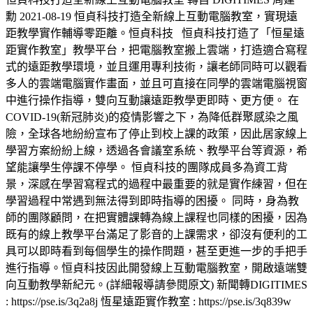
勳 2021-08-19 恒貞科技打造全新線上互動電腦教室，實現遠
距教學實作輔導零距離。恒貞科技 恒貞科技打造了「恒星遠
距實作教室」教學平台，把電腦教室搬上雲端，打造適合寫程
式的遠距教學環境，並且運用專利技術，讓老師同時可以觀看
多人的雲端電腦實作畫面，並且可直接在同學的雲端電腦視窗
中進行操作指導，雙向互動讓遠距教學更即時、更方便。 在
COVID-19(新冠肺炎)的疫情影響之下，為降低群聚感染之風
險，全球各地紛紛宣布了停止到校上課的政策，因此居家線上
學習方案紛紛上線，透過各會議室系統、教學平台等資源，希
望能讓學生停課不停學。 恒貞科技的團隊成員多為資工背
景，深感在學習寫程式的過程中最重要的就是實作練習，但在
學習過程中常遇到無法得到即時指導的困擾。 同時，身為教
師的團隊顧問，在把實體課轉為線上課程也同樣的困擾，因為
既有的線上教學平台滿足了影音的上課需求，卻沒有便利的工
具可以即時看到每個學生的操作問題，甚至更進一步的手把手
進行指導。恒貞科技因此開發線上互動電腦教室，開啟遠端雙
向互動教學新紀元。(詳細報導請參閱原文) 新聞轉DIGITIMES
: https://pse.is/3q2a8j 恆星遠距實作教室 : https://pse.is/3q839w