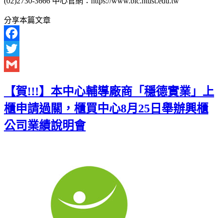
(02)2730-3666 中心官網：https://www.bic.ntust.edu.tw
分享本篇文章
Facebook
Twitter
Gmail
【賀!!!】本中心輔導廠商「穩德實業」上
櫃申請過關，櫃買中心8月25日舉辦興櫃
公司業績說明會